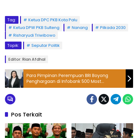
Tag:
Ketua DPC PKB Kota Palu
Ketua DPW PKB Sulteng
Nanang
Pilkada 2030
Risharyudi Triwibowo
Topik:
Seputar Politik
Editor: Rian Afdhal
Para Pimpinan Perempuan BRI Boyong
Penghargaan di Infobank 500 Most
Outstanding Women 2026
Pos Terkait