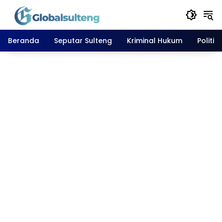
Langsung
ke
konten
Beranda
Seputar Sulteng
Kriminal Hukum
Politik