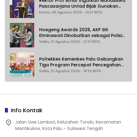
Rektor Prof Amar Ingatkan Mahasiswa
Pascasarjana Untad Bijak Gunakan
Akal Imitasi
Kamis, 06 Agustus 2026 - 13:21 WITA
Hoegeng Awards 2026, AKP Siti
Elminawati Dinobatkan sebagai Polisi
Pelindung Perempuan dan Anak
Sabtu, 01 Agustus 2026 - 21:31 WITA
Poltekkes Kemenkes Palu Gabungkan
Tiga Program Percepat Pencegahan
Stunting di Donggala
Sabtu, 01 Agustus 2026 - 18:33 WITA
Info Kontak
Jalan Uwe Lambori, Kelurahan Tondo, Kecamatan
Mantikulore, Kota Palu – Sulawesi Tengah