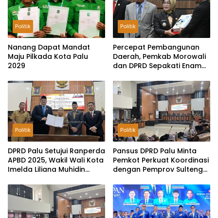
Politik
Politik
Nanang Dapat Mandat
Percepat Pembangunan
Maju Pilkada Kota Palu
Daerah, Pemkab Morowali
2029
dan DPRD Sepakati Enam
Ranperda Menjadi Perda
Politik
Politik
DPRD Palu Setujui Ranperda
Pansus DPRD Palu Minta
APBD 2025, Wakil Wali Kota
Pemkot Perkuat Koordinasi
Imelda Liliana Muhidin
dengan Pemprov Sulteng
Pastikan Tata Kelola
untuk Optimalkan
Keuangan Terus Dibenahi
Pemungutan Pajak
Tambang