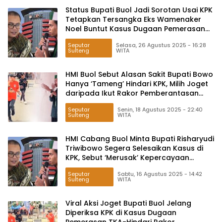
Status Bupati Buol Jadi Sorotan Usai KPK
Tetapkan Tersangka Eks Wamenaker
Noel Buntut Kasus Dugaan Pemerasan
K3
Seputar
Selasa, 26 Agustus 2025 - 16:28
Sulteng
WITA
HMI Buol Sebut Alasan Sakit Bupati Bowo
Hanya ‘Tameng’ Hindari KPK, Milih Joget
daripada Ikut Rakor Pemberantasan
Korupsi?
Seputar
Senin, 18 Agustus 2025 - 22:40
Sulteng
WITA
HMI Cabang Buol Minta Bupati Risharyudi
Triwibowo Segera Selesaikan Kasus di
KPK, Sebut ‘Merusak’ Kepercayaan
Masyarakat
Seputar
Sabtu, 16 Agustus 2025 - 14:42
Sulteng
WITA
Viral Aksi Joget Bupati Buol Jelang
Diperiksa KPK di Kasus Dugaan
Pemerasan TKA-Hindari Rakor