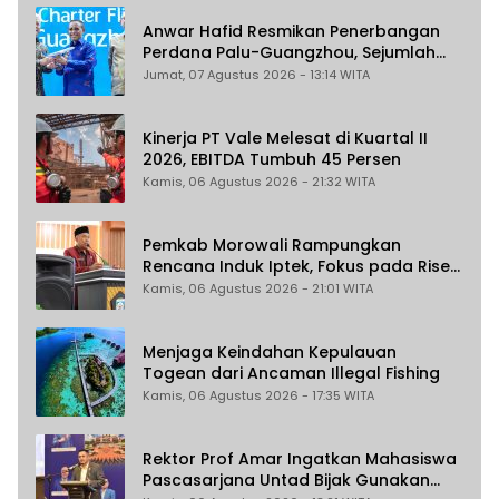
Anwar Hafid Resmikan Penerbangan
Perdana Palu-Guangzhou, Sejumlah
Maskapai Jajaki Rute Malaysia dan
Jumat, 07 Agustus 2026 - 13:14 WITA
India
Kinerja PT Vale Melesat di Kuartal II
2026, EBITDA Tumbuh 45 Persen
Kamis, 06 Agustus 2026 - 21:32 WITA
Pemkab Morowali Rampungkan
Rencana Induk Iptek, Fokus pada Riset
dan Inovasi Daerah
Kamis, 06 Agustus 2026 - 21:01 WITA
Menjaga Keindahan Kepulauan
Togean dari Ancaman Illegal Fishing
Kamis, 06 Agustus 2026 - 17:35 WITA
Rektor Prof Amar Ingatkan Mahasiswa
Pascasarjana Untad Bijak Gunakan