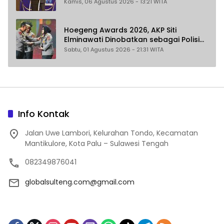
Akal Imitasi
Kamis, 06 Agustus 2026 - 13:21 WITA
Hoegeng Awards 2026, AKP Siti
Elminawati Dinobatkan sebagai Polisi
Pelindung Perempuan dan Anak
Sabtu, 01 Agustus 2026 - 21:31 WITA
Info Kontak
Jalan Uwe Lambori, Kelurahan Tondo, Kecamatan
Mantikulore, Kota Palu – Sulawesi Tengah
082349876041
globalsulteng.com@gmail.com