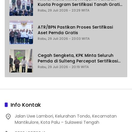
Kuota Program Sertifikasi Tanah Gratis
untuk Masyarakat Berpenghasilan
Rabu, 29 Juli 2026 - 23:29 WITA
Rendah
ATR/BPN Pastikan Proses Sertifikasi
Aset Pemda Gratis
Rabu, 29 Juli 2026 - 23:03 WITA
Cegah Sengketa, KPK Minta Seluruh
Pemda di Sulteng Percepat Sertifikasi
Aset Tanah Daerah
Rabu, 29 Juli 2026 - 20:19 WITA
Info Kontak
Jalan Uwe Lambori, Kelurahan Tondo, Kecamatan
Mantikulore, Kota Palu – Sulawesi Tengah