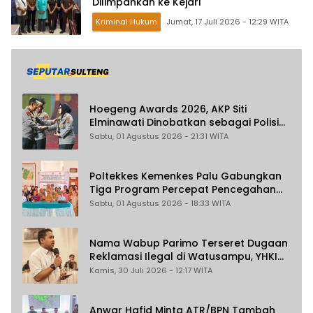
Dilimpahkan ke Kejari
Kriminal Hukum
Jumat, 17 Juli 2026 - 12:29 WITA
Hoegeng Awards 2026, AKP Siti
Elminawati Dinobatkan sebagai Polisi
Pelindung Perempuan dan Anak
Sabtu, 01 Agustus 2026 - 21:31 WITA
Poltekkes Kemenkes Palu Gabungkan
Tiga Program Percepat Pencegahan
Stunting di Donggala
Sabtu, 01 Agustus 2026 - 18:33 WITA
Nama Wabup Parimo Terseret Dugaan
Reklamasi Ilegal di Watusampu, YHKI
Desak Polda Sulteng Tingkatkan
Kamis, 30 Juli 2026 - 12:17 WITA
Penanganan Kasus ke Penyidikan
Anwar Hafid Minta ATR/BPN Tambah