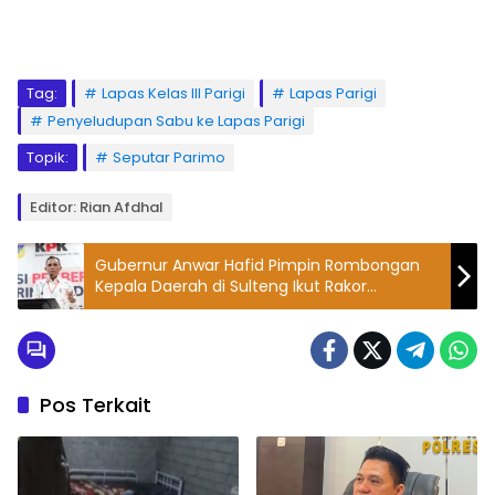
Tag:
Lapas Kelas III Parigi
Lapas Parigi
Penyeludupan Sabu ke Lapas Parigi
Topik:
Seputar Parimo
Editor: Rian Afdhal
Gubernur Anwar Hafid Pimpin Rombongan
Kepala Daerah di Sulteng Ikut Rakor
Pemberantasan Korupsi
Pos Terkait