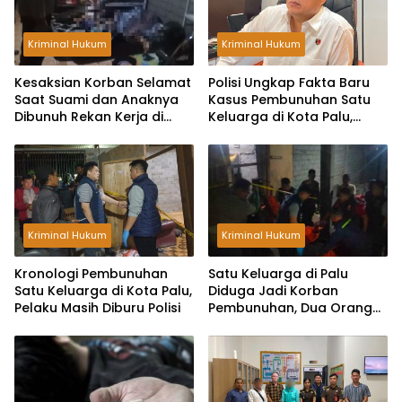
Kriminal Hukum
Kriminal Hukum
Kesaksian Korban Selamat
Polisi Ungkap Fakta Baru
Saat Suami dan Anaknya
Kasus Pembunuhan Satu
Dibunuh Rekan Kerja di
Keluarga di Kota Palu,
Kota Palu, Pelaku Bawa
Kantongi Identitas Pelaku
Dua Pisau
Kriminal Hukum
Kriminal Hukum
Kronologi Pembunuhan
Satu Keluarga di Palu
Satu Keluarga di Kota Palu,
Diduga Jadi Korban
Pelaku Masih Diburu Polisi
Pembunuhan, Dua Orang
Tewas dan Satu Kritis