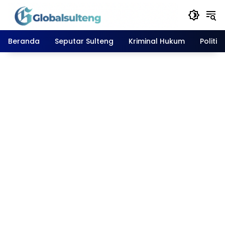
Langsung
ke
konten
Beranda
Seputar Sulteng
Kriminal Hukum
Politik