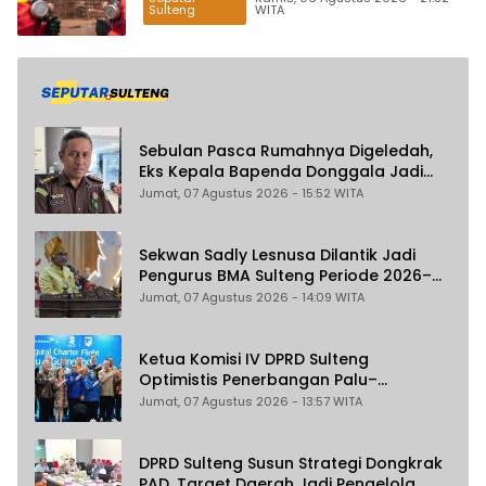
Sulteng
WITA
Sebulan Pasca Rumahnya Digeledah,
Eks Kepala Bapenda Donggala Jadi
Tersangka Dugaan Korupsi
Jumat, 07 Agustus 2026 - 15:52 WITA
Pemungutan Pajak Pertambangan
Sekwan Sadly Lesnusa Dilantik Jadi
Pengurus BMA Sulteng Periode 2026–
2031
Jumat, 07 Agustus 2026 - 14:09 WITA
Ketua Komisi IV DPRD Sulteng
Optimistis Penerbangan Palu–
Guangzhou Dongkrak Ekspor dan
Jumat, 07 Agustus 2026 - 13:57 WITA
Pariwisata
DPRD Sulteng Susun Strategi Dongkrak
PAD, Target Daerah Jadi Pengelola