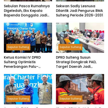
Sebulan Pasca Rumahnya
Sekwan Sadly Lesnusa
Digeledah, Eks Kepala
Dilantik Jadi Pengurus BMA
Bapenda Donggala Jadi
Sulteng Periode 2026–2031
Tersangka Dugaan Korupsi
Pemungutan Pajak
Pertambangan
Seputar Sulteng
Seputar Sulteng
Ketua Komisi IV DPRD
DPRD Sulteng Susun
Sulteng Optimistis
Strategi Dongkrak PAD,
Penerbangan Palu–
Target Daerah Jadi
Guangzhou Dongkrak
Pengelola Sekaligus
Ekspor dan Pariwisata
Penghasil
Seputar Sulteng
Seputar Sulteng