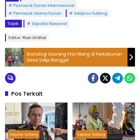
Pemasok Durian Internasional
Pemasok Utama Durian
Sekprov Sulteng
Topik:
Seputar Nasional
Editor: Rian Afdhal
Kronologi Seorang Pria Hilang di Perkebunan
Desa Salipi Banggai
Pos Terkait
Seputar Sulteng
Seputar Sulteng