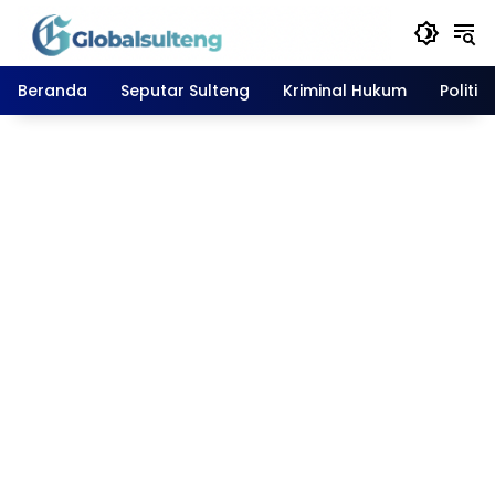
Langsung
ke
konten
Beranda
Seputar Sulteng
Kriminal Hukum
Politik