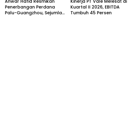
Anwar Hafid Resmikan
Kinerja PT Vale Melesat di
Penerbangan Perdana
Kuartal II 2026, EBITDA
Palu-Guangzhou, Sejumlah
Tumbuh 45 Persen
Maskapai Jajaki Rute
Malaysia dan India