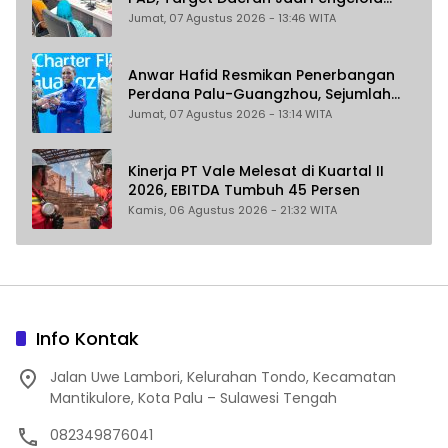
Sekaligus Penghasil
Jumat, 07 Agustus 2026 - 13:46 WITA
Anwar Hafid Resmikan Penerbangan
Perdana Palu-Guangzhou, Sejumlah
Maskapai Jajaki Rute Malaysia dan
Jumat, 07 Agustus 2026 - 13:14 WITA
India
Kinerja PT Vale Melesat di Kuartal II
2026, EBITDA Tumbuh 45 Persen
Kamis, 06 Agustus 2026 - 21:32 WITA
Info Kontak
Jalan Uwe Lambori, Kelurahan Tondo, Kecamatan
Mantikulore, Kota Palu – Sulawesi Tengah
082349876041