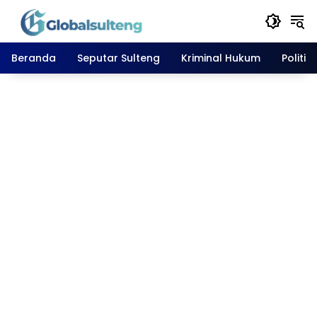
Langsung
ke
konten
Beranda
Seputar Sulteng
Kriminal Hukum
Politik