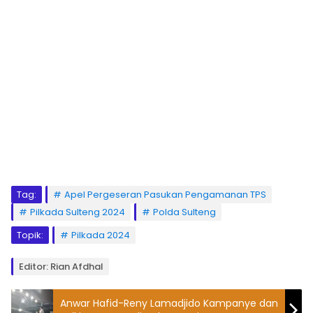
Tag:
Apel Pergeseran Pasukan Pengamanan TPS
Pilkada Sulteng 2024
Polda Sulteng
Topik:
Pilkada 2024
Editor: Rian Afdhal
Anwar Hafid-Reny Lamadjido Kampanye dan