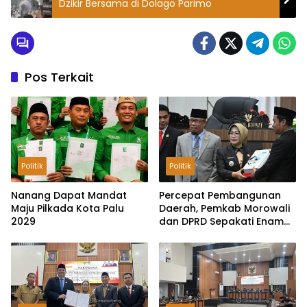
Dzikir Bersama di Dolago Parimo
Pos Terkait
Politik
Politik
Nanang Dapat Mandat
Percepat Pembangunan
Maju Pilkada Kota Palu
Daerah, Pemkab Morowali
2029
dan DPRD Sepakati Enam
Ranperda Menjadi Perda