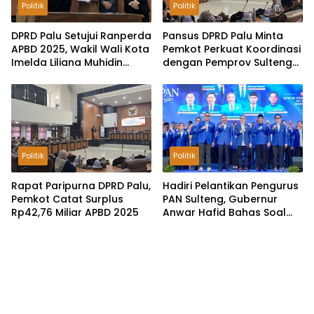
Politik
Politik
DPRD Palu Setujui Ranperda
Pansus DPRD Palu Minta
APBD 2025, Wakil Wali Kota
Pemkot Perkuat Koordinasi
Imelda Liliana Muhidin
dengan Pemprov Sulteng
Pastikan Tata Kelola
untuk Optimalkan
Keuangan Terus Dibenahi
Pemungutan Pajak
Tambang
Politik
Politik
Rapat Paripurna DPRD Palu,
Hadiri Pelantikan Pengurus
Pemkot Catat Surplus
PAN Sulteng, Gubernur
Rp42,76 Miliar APBD 2025
Anwar Hafid Bahas Soal
Pengelolaan SDA: Harus
Sejahterakan Masyarakat