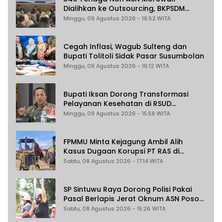
Dialihkan ke Outsourcing, BKPSDM
Pastikan Gaji Tak Berubah dan Dapat
Minggu, 09 Agustus 2026 - 16:52 WITA
THR
Cegah Inflasi, Wagub Sulteng dan
Bupati Tolitoli Sidak Pasar Susumbolan
Minggu, 09 Agustus 2026 - 16:12 WITA
Bupati Iksan Dorong Transformasi
Pelayanan Kesehatan di RSUD
Morowali
Minggu, 09 Agustus 2026 - 15:58 WITA
FPMMU Minta Kejagung Ambil Alih
Kasus Dugaan Korupsi PT RAS di
Morowali Utara
Sabtu, 08 Agustus 2026 - 17:14 WITA
SP Sintuwu Raya Dorong Polisi Pakai
Pasal Berlapis Jerat Oknum ASN Poso
Terlibat Dugaan Pelecehan Seksual
Sabtu, 08 Agustus 2026 - 15:26 WITA
Kakak Beradik