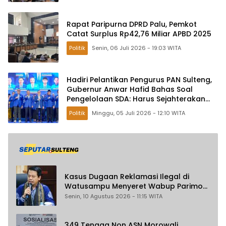
Rapat Paripurna DPRD Palu, Pemkot
Catat Surplus Rp42,76 Miliar APBD 2025
Politik
Senin, 06 Juli 2026 - 19:03 WITA
Hadiri Pelantikan Pengurus PAN Sulteng,
Gubernur Anwar Hafid Bahas Soal
Pengelolaan SDA: Harus Sejahterakan
Masyarakat
Politik
Minggu, 05 Juli 2026 - 12:10 WITA
Kasus Dugaan Reklamasi Ilegal di
Watusampu Menyeret Wabup Parimo
Belum Maksimal Diusut
Senin, 10 Agustus 2026 - 11:15 WITA
349 Tenaga Non ASN Morowali