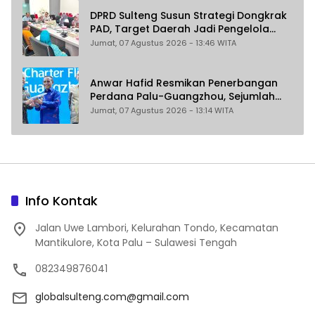
DPRD Sulteng Susun Strategi Dongkrak
PAD, Target Daerah Jadi Pengelola
Sekaligus Penghasil
Jumat, 07 Agustus 2026 - 13:46 WITA
Anwar Hafid Resmikan Penerbangan
Perdana Palu-Guangzhou, Sejumlah
Maskapai Jajaki Rute Malaysia dan
Jumat, 07 Agustus 2026 - 13:14 WITA
India
Info Kontak
Jalan Uwe Lambori, Kelurahan Tondo, Kecamatan
Mantikulore, Kota Palu – Sulawesi Tengah
082349876041
globalsulteng.com@gmail.com