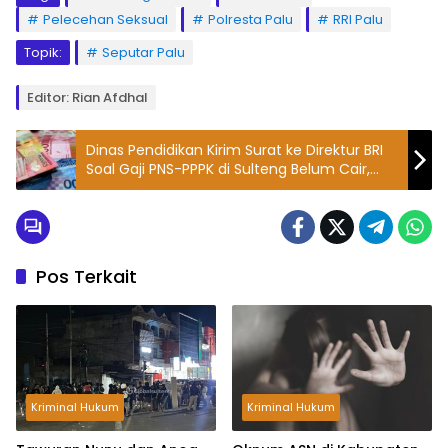
Pelecehan Seksual
Polresta Palu
RRI Palu
Topik:
Seputar Palu
Editor: Rian Afdhal
Dinas Pendidikan Kirim Surat ke Direktur BRI
Soal Gaji PNS-PPPK di Sulteng Belum Cair,
Ternyata 2 Faktor Ini Penyebabnya
Pos Terkait
Kriminal Hukum
Kriminal Hukum