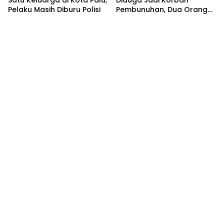
Satu Keluarga di Kota Palu,
Diduga Jadi Korban
Pelaku Masih Diburu Polisi
Pembunuhan, Dua Orang
Tewas dan Satu Kritis