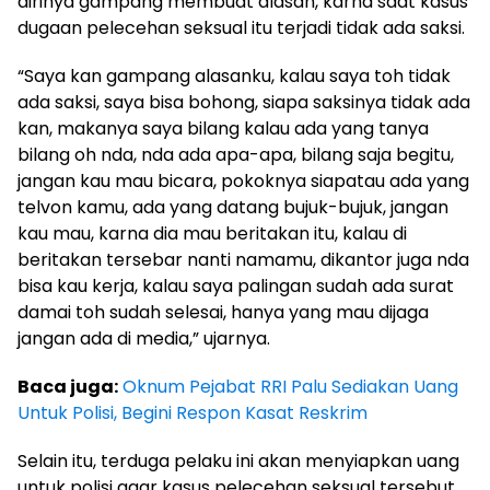
dirinya gampang membuat alasan, karna saat kasus
dugaan pelecehan seksual itu terjadi tidak ada saksi.
“Saya kan gampang alasanku, kalau saya toh tidak
ada saksi, saya bisa bohong, siapa saksinya tidak ada
kan, makanya saya bilang kalau ada yang tanya
bilang oh nda, nda ada apa-apa, bilang saja begitu,
jangan kau mau bicara, pokoknya siapatau ada yang
telvon kamu, ada yang datang bujuk-bujuk, jangan
kau mau, karna dia mau beritakan itu, kalau di
beritakan tersebar nanti namamu, dikantor juga nda
bisa kau kerja, kalau saya palingan sudah ada surat
damai toh sudah selesai, hanya yang mau dijaga
jangan ada di media,” ujarnya.
Baca juga:
Oknum Pejabat RRI Palu Sediakan Uang
Untuk Polisi, Begini Respon Kasat Reskrim
Selain itu, terduga pelaku ini akan menyiapkan uang
untuk polisi agar kasus pelecehan seksual tersebut