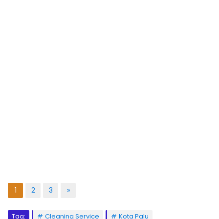
1
2
3
»
Tag:
Cleaning Service
Kota Palu