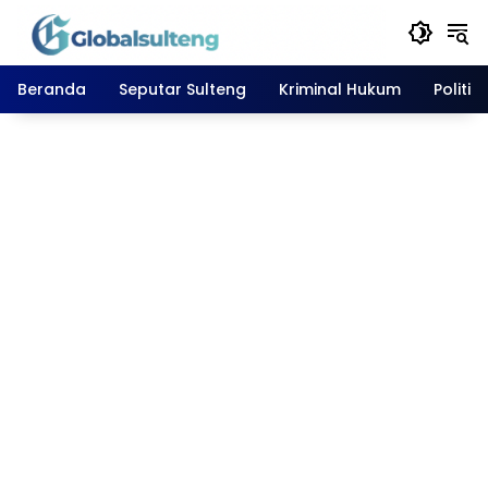
Langsung
ke
konten
Beranda
Seputar Sulteng
Kriminal Hukum
Politik