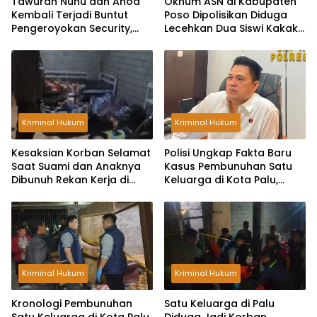
Tawuran Nunu dan Anoa
Oknum ASN di Kabupaten
Kembali Terjadi Buntut
Poso Dipolisikan Diduga
Pengeroyokan Security,
Lecehkan Dua Siswi Kakak
Rumah Warga Dilempar
Beradik
Bom Molotov
Kriminal Hukum
Kriminal Hukum
Kesaksian Korban Selamat
Polisi Ungkap Fakta Baru
Saat Suami dan Anaknya
Kasus Pembunuhan Satu
Dibunuh Rekan Kerja di
Keluarga di Kota Palu,
Kota Palu, Pelaku Bawa
Kantongi Identitas Pelaku
Dua Pisau
Kriminal Hukum
Kriminal Hukum
Kronologi Pembunuhan
Satu Keluarga di Palu