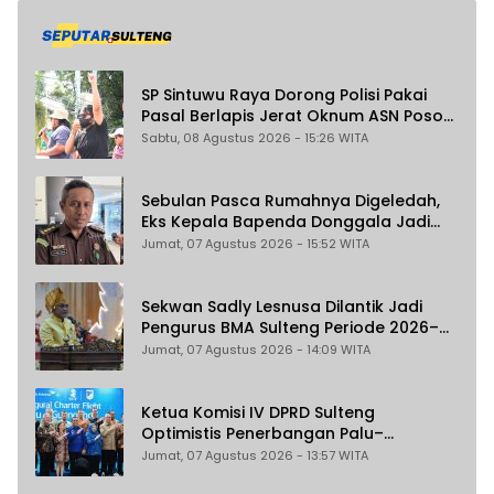
SP Sintuwu Raya Dorong Polisi Pakai
Pasal Berlapis Jerat Oknum ASN Poso
Terlibat Dugaan Pelecehan Seksual
Sabtu, 08 Agustus 2026 - 15:26 WITA
Kakak Beradik
Sebulan Pasca Rumahnya Digeledah,
Eks Kepala Bapenda Donggala Jadi
Tersangka Dugaan Korupsi
Jumat, 07 Agustus 2026 - 15:52 WITA
Pemungutan Pajak Pertambangan
Sekwan Sadly Lesnusa Dilantik Jadi
Pengurus BMA Sulteng Periode 2026–
2031
Jumat, 07 Agustus 2026 - 14:09 WITA
Ketua Komisi IV DPRD Sulteng
Optimistis Penerbangan Palu–
Guangzhou Dongkrak Ekspor dan
Jumat, 07 Agustus 2026 - 13:57 WITA
Pariwisata