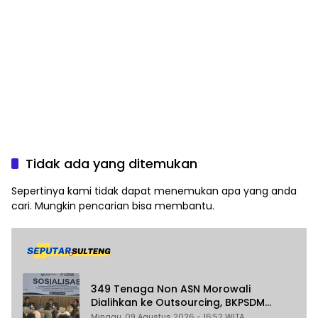
Tidak ada yang ditemukan
Sepertinya kami tidak dapat menemukan apa yang anda
cari. Mungkin pencarian bisa membantu.
349 Tenaga Non ASN Morowali
Dialihkan ke Outsourcing, BKPSDM
Pastikan Gaji Tak Berubah dan Dapat
Minggu, 09 Agustus 2026 - 16:52 WITA