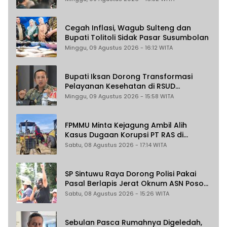
THR
Cegah Inflasi, Wagub Sulteng dan
Bupati Tolitoli Sidak Pasar Susumbolan
Minggu, 09 Agustus 2026 - 16:12 WITA
Bupati Iksan Dorong Transformasi
Pelayanan Kesehatan di RSUD
Morowali
Minggu, 09 Agustus 2026 - 15:58 WITA
FPMMU Minta Kejagung Ambil Alih
Kasus Dugaan Korupsi PT RAS di
Morowali Utara
Sabtu, 08 Agustus 2026 - 17:14 WITA
SP Sintuwu Raya Dorong Polisi Pakai
Pasal Berlapis Jerat Oknum ASN Poso
Terlibat Dugaan Pelecehan Seksual
Sabtu, 08 Agustus 2026 - 15:26 WITA
Kakak Beradik
Sebulan Pasca Rumahnya Digeledah,