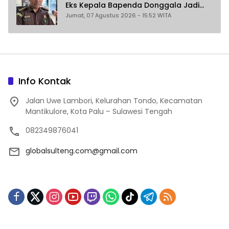
Eks Kepala Bapenda Donggala Jadi
Tersangka Dugaan Korupsi
Jumat, 07 Agustus 2026 - 15:52 WITA
Pemungutan Pajak Pertambangan
Info Kontak
Jalan Uwe Lambori, Kelurahan Tondo, Kecamatan
Mantikulore, Kota Palu – Sulawesi Tengah
082349876041
globalsulteng.com@gmail.com