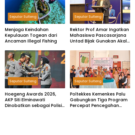
Seputar Sulteng
Seputar Sulteng
Menjaga Keindahan
Rektor Prof Amar Ingatkan
Kepulauan Togean dari
Mahasiswa Pascasarjana
Ancaman Illegal Fishing
Untad Bijak Gunakan Akal
Imitasi
Seputar Sulteng
Seputar Sulteng
Hoegeng Awards 2026,
Poltekkes Kemenkes Palu
AKP Siti Elminawati
Gabungkan Tiga Program
Dinobatkan sebagai Polisi
Percepat Pencegahan
Pelindung Perempuan dan
Stunting di Donggala
Anak