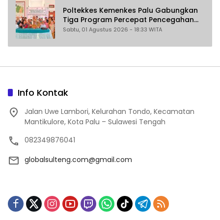
Poltekkes Kemenkes Palu Gabungkan
Tiga Program Percepat Pencegahan
Stunting di Donggala
Sabtu, 01 Agustus 2026 - 18:33 WITA
Info Kontak
Jalan Uwe Lambori, Kelurahan Tondo, Kecamatan
Mantikulore, Kota Palu – Sulawesi Tengah
082349876041
globalsulteng.com@gmail.com