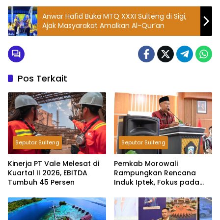
Anwar Hafid Buka MTQ XXXI Sulteng di Sigi,
Ajak Masyarakat Amalkan Al-Qur’an
Pos Terkait
Seputar Sulteng
Seputar Sulteng
Kinerja PT Vale Melesat di
Pemkab Morowali
Kuartal II 2026, EBITDA
Rampungkan Rencana
Tumbuh 45 Persen
Induk Iptek, Fokus pada
Riset dan Inovasi Daerah