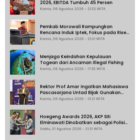
2026, EBITDA Tumbuh 45 Persen
Kamis, 06 Agustus 2026 - 21:32 WITA
Pemkab Morowali Rampungkan
Rencana Induk Iptek, Fokus pada Riset
dan Inovasi Daerah
Kamis, 06 Agustus 2026 - 21:01 WITA
Menjaga Keindahan Kepulauan
Togean dari Ancaman Illegal Fishing
Kamis, 06 Agustus 2026 - 17:35 WITA
Rektor Prof Amar Ingatkan Mahasiswa
Pascasarjana Untad Bijak Gunakan
Akal Imitasi
Kamis, 06 Agustus 2026 - 13:21 WITA
Hoegeng Awards 2026, AKP Siti
Elminawati Dinobatkan sebagai Polisi
Pelindung Perempuan dan Anak
Sabtu, 01 Agustus 2026 - 21:31 WITA