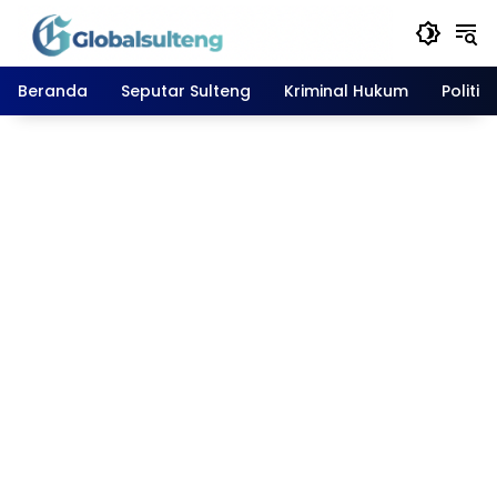
Langsung
ke
konten
Beranda
Seputar Sulteng
Kriminal Hukum
Politik