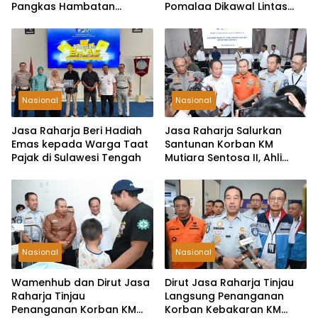
Pangkas Hambatan
Pomalaa Dikawal Lintas
Layanan Korban
Lembaga
Kecelakaan
Nasional
Nasional
Jasa Raharja Beri Hadiah
Jasa Raharja Salurkan
Emas kepada Warga Taat
Santunan Korban KM
Pajak di Sulawesi Tengah
Mutiara Sentosa II, Ahli
Waris Terima Rp50 Juta
Nasional
Nasional
Wamenhub dan Dirut Jasa
Dirut Jasa Raharja Tinjau
Raharja Tinjau
Langsung Penanganan
Penanganan Korban KM
Korban Kebakaran KM