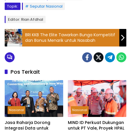
Topik:
Seputar Nasional
Editor: Rian Afdhal
BRI KKB The Elite Tawarkan Bunga Kompetitif
dan Bonus Menarik untuk Nasabah
Pos Terkait
Nasional
Nasional
Jasa Raharja Dorong
MIND ID Perkuat Dukungan
Integrasi Data untuk
untuk PT Vale, Proyek HPAL