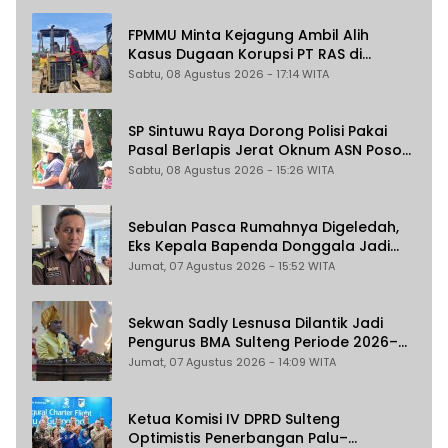
FPMMU Minta Kejagung Ambil Alih
Kasus Dugaan Korupsi PT RAS di
Morowali Utara
Sabtu, 08 Agustus 2026 - 17:14 WITA
SP Sintuwu Raya Dorong Polisi Pakai
Pasal Berlapis Jerat Oknum ASN Poso
Terlibat Dugaan Pelecehan Seksual
Sabtu, 08 Agustus 2026 - 15:26 WITA
Kakak Beradik
Sebulan Pasca Rumahnya Digeledah,
Eks Kepala Bapenda Donggala Jadi
Tersangka Dugaan Korupsi
Jumat, 07 Agustus 2026 - 15:52 WITA
Pemungutan Pajak Pertambangan
Sekwan Sadly Lesnusa Dilantik Jadi
Pengurus BMA Sulteng Periode 2026–
2031
Jumat, 07 Agustus 2026 - 14:09 WITA
Ketua Komisi IV DPRD Sulteng
Optimistis Penerbangan Palu–