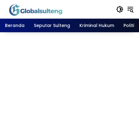
Langsung
ke
konten
Beranda
Seputar Sulteng
Kriminal Hukum
Politik