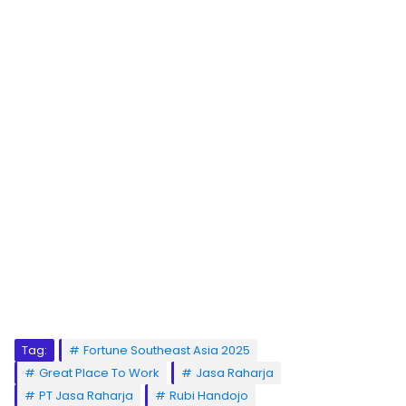
Tag:
Fortune Southeast Asia 2025
Great Place To Work
Jasa Raharja
PT Jasa Raharja
Rubi Handojo