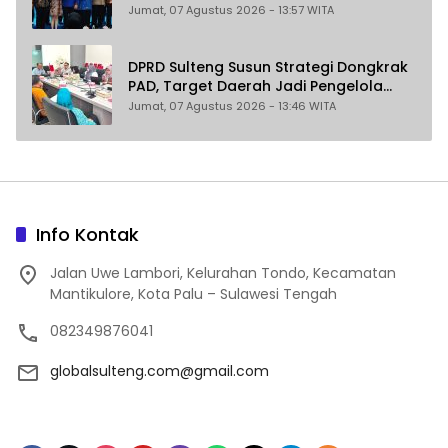
Guangzhou Dongkrak Ekspor dan
Jumat, 07 Agustus 2026 - 13:57 WITA
Pariwisata
DPRD Sulteng Susun Strategi Dongkrak
PAD, Target Daerah Jadi Pengelola
Sekaligus Penghasil
Jumat, 07 Agustus 2026 - 13:46 WITA
Info Kontak
Jalan Uwe Lambori, Kelurahan Tondo, Kecamatan
Mantikulore, Kota Palu – Sulawesi Tengah
082349876041
globalsulteng.com@gmail.com