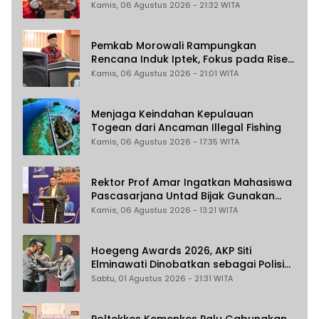
Kamis, 06 Agustus 2026 - 21:32 WITA
Pemkab Morowali Rampungkan
Rencana Induk Iptek, Fokus pada Riset
dan Inovasi Daerah
Kamis, 06 Agustus 2026 - 21:01 WITA
Menjaga Keindahan Kepulauan
Togean dari Ancaman Illegal Fishing
Kamis, 06 Agustus 2026 - 17:35 WITA
Rektor Prof Amar Ingatkan Mahasiswa
Pascasarjana Untad Bijak Gunakan
Akal Imitasi
Kamis, 06 Agustus 2026 - 13:21 WITA
Hoegeng Awards 2026, AKP Siti
Elminawati Dinobatkan sebagai Polisi
Pelindung Perempuan dan Anak
Sabtu, 01 Agustus 2026 - 21:31 WITA
Poltekkes Kemenkes Palu Gabungkan