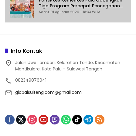
Tiga Program Percepat Pencegahan
Stunting di Donggala
Sabtu, 01 Agustus 2026 - 18:33 WITA
Info Kontak
Jalan Uwe Lambori, Kelurahan Tondo, Kecamatan
Mantikulore, Kota Palu – Sulawesi Tengah
082349876041
globalsulteng.com@gmail.com