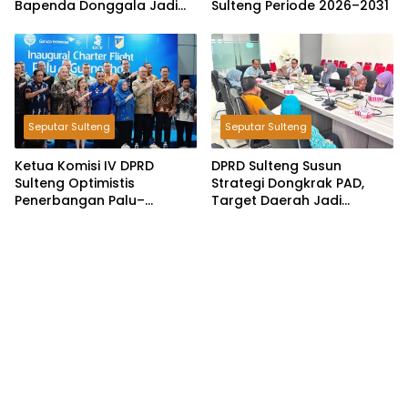
Bapenda Donggala Jadi
Sulteng Periode 2026–2031
Tersangka Dugaan Korupsi
Pemungutan Pajak
Pertambangan
Seputar Sulteng
Seputar Sulteng
Ketua Komisi IV DPRD
DPRD Sulteng Susun
Sulteng Optimistis
Strategi Dongkrak PAD,
Penerbangan Palu–
Target Daerah Jadi
Guangzhou Dongkrak
Pengelola Sekaligus
Ekspor dan Pariwisata
Penghasil