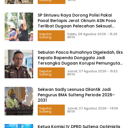
Sulteng
WITA
SP Sintuwu Raya Dorong Polisi Pakai
Pasal Berlapis Jerat Oknum ASN Poso
Terlibat Dugaan Pelecehan Seksual
Kakak Beradik
Seputar
Sabtu, 08 Agustus 2026 - 15:26
Sulteng
WITA
Sebulan Pasca Rumahnya Digeledah, Eks
Kepala Bapenda Donggala Jadi
Tersangka Dugaan Korupsi Pemungutan
Pajak Pertambangan
Seputar
Jumat, 07 Agustus 2026 - 15:52
Sulteng
WITA
Sekwan Sadly Lesnusa Dilantik Jadi
Pengurus BMA Sulteng Periode 2026–
2031
Seputar
Jumat, 07 Agustus 2026 - 14:09
Sulteng
WITA
Ketua Komisi IV DPRD Sulteng Optimistis