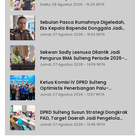
Terlibat Dugaan Pelecehan Seksual
Sabtu, 08 Agustus 2026 - 15:26 WITA
Kakak Beradik
Sebulan Pasca Rumahnya Digeledah,
Eks Kepala Bapenda Donggala Jadi
Tersangka Dugaan Korupsi
Jumat, 07 Agustus 2026 - 15:52 WITA
Pemungutan Pajak Pertambangan
Sekwan Sadly Lesnusa Dilantik Jadi
Pengurus BMA Sulteng Periode 2026–
2031
Jumat, 07 Agustus 2026 - 14:09 WITA
Ketua Komisi IV DPRD Sulteng
Optimistis Penerbangan Palu–
Guangzhou Dongkrak Ekspor dan
Jumat, 07 Agustus 2026 - 13:57 WITA
Pariwisata
DPRD Sulteng Susun Strategi Dongkrak
PAD, Target Daerah Jadi Pengelola
Sekaligus Penghasil
Jumat, 07 Agustus 2026 - 13:46 WITA