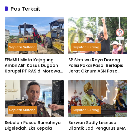
Pos Terkait
Seputar Sulteng
Seputar Sulteng
FPMMU Minta Kejagung
SP Sintuwu Raya Dorong
Ambil Alih Kasus Dugaan
Polisi Pakai Pasal Berlapis
Korupsi PT RAS di Morowali
Jerat Oknum ASN Poso
Utara
Terlibat Dugaan Pelecehan
Seksual Kakak Beradik
Seputar Sulteng
Seputar Sulteng
Sebulan Pasca Rumahnya
Sekwan Sadly Lesnusa
Digeledah, Eks Kepala
Dilantik Jadi Pengurus BMA