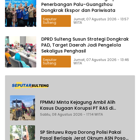
Penerbangan Palu–Guangzhou
Dongkrak Ekspor dan Pariwisata
Seputar
Jumat, 07 Agustus 2026 - 13:57
Sulteng
WITA
DPRD Sulteng Susun Strategi Dongkrak
PAD, Target Daerah Jadi Pengelola
Sekaligus Penghasil
Seputar
Jumat, 07 Agustus 2026 - 13:46
Sulteng
WITA
FPMMU Minta Kejagung Ambil Alih
Kasus Dugaan Korupsi PT RAS di
Morowali Utara
Sabtu, 08 Agustus 2026 - 17:14 WITA
SP Sintuwu Raya Dorong Polisi Pakai
Pasal Berlapis Jerat Oknum ASN Poso