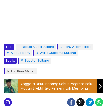
Tag:
Dokter Muda Sulteng
Reny A Lamadjido
Wagub Reny
Wakil Gubernur Sulteng
Topik:
Seputar Sulteng
Editor: Rian Afdhal
Anggota DPRD Nanang Sebut Program Palu
Mapan Efektif Jika Pemerintah Membina
Masyarakat Manfaatkan Lahan Tidur