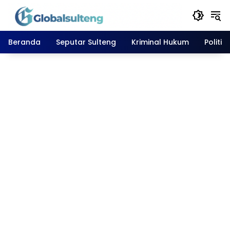
Langsung
ke
konten
Beranda
Seputar Sulteng
Kriminal Hukum
Politik