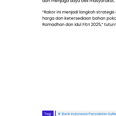
dan menjaga daya beli masyarakat.
“Rakor ini menjadi langkah strategi
harga dan ketersediaan bahan poko
Ramadhan dan Idul Fitri 2025,” tutur
Tag:
Bank Indonesia Perwakilan Sult