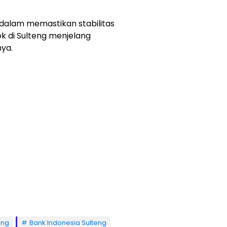
s dalam memastikan stabilitas
k di Sulteng menjelang
nya.
eng
Bank Indonesia Sulteng