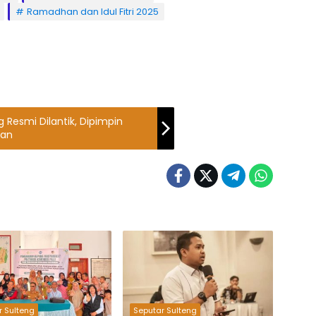
Ramadhan dan Idul Fitri 2025
 Resmi Dilantik, Dipimpin
man
r Sulteng
Seputar Sulteng