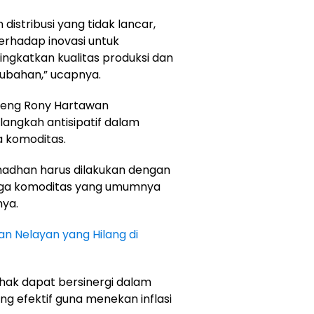
distribusi yang tidak lancar,
erhadap inovasi untuk
ngkatkan kualitas produksi dan
rubahan,” ucapnya.
ulteng Rony Hartawan
angkah antisipatif dalam
 komoditas.
madhan harus dilakukan dengan
rga komoditas yang umumnya
nya.
n Nelayan yang Hilang di
hak dapat bersinergi dalam
g efektif guna menekan inflasi