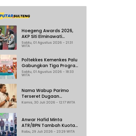
Hoegeng Awards 2026,
AKP Siti Elminawati
Dinobatkan sebagai Polisi
Sabtu, 01 Agustus 2026 - 21:31
WITA
Pelindung Perempuan dan
Anak
Poltekkes Kemenkes Palu
Gabungkan Tiga Program
Percepat Pencegahan
Sabtu, 01 Agustus 2026 - 18:33
WITA
Stunting di Donggala
Nama Wabup Parimo
Terseret Dugaan
Reklamasi Ilegal di
Kamis, 30 Juli 2026 - 12:17 WITA
Watusampu, YHKI Desak
Polda Sulteng Tingkatkan
Penanganan Kasus ke
Anwar Hafid Minta
Penyidikan
ATR/BPN Tambah Kuota
Program Sertifikasi Tanah
Rabu, 29 Juli 2026 - 23:29 WITA