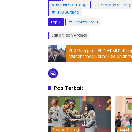
Inflasi di Sulteng
Pemprov Sulteng
TPID Sulteng
Topik:
Seputar Palu
Editor: Rian Afdhal
200 Pengurus BPD HIPMI Sulteng
Muhammad Fakhri Fadlurrah
Pos Terkait
Seputar Sulteng
Seputa