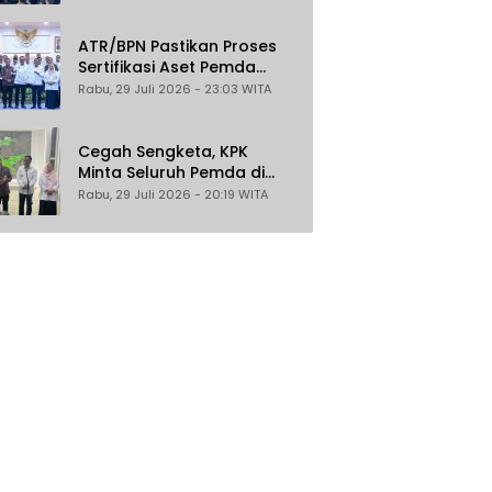
Gratis untuk Masyarakat
Berpenghasilan Rendah
ATR/BPN Pastikan Proses
Sertifikasi Aset Pemda
Gratis
Rabu, 29 Juli 2026 - 23:03 WITA
Cegah Sengketa, KPK
Minta Seluruh Pemda di
Sulteng Percepat
Rabu, 29 Juli 2026 - 20:19 WITA
Sertifikasi Aset Tanah
Daerah