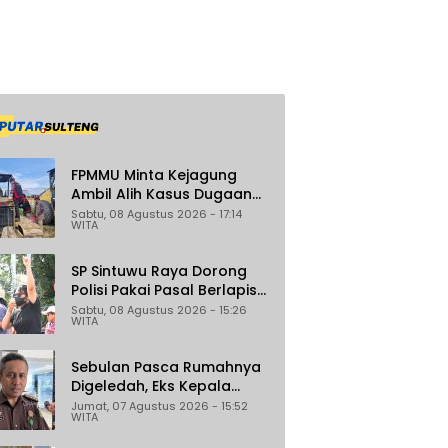
FPMMU Minta Kejagung
Ambil Alih Kasus Dugaan
Korupsi PT RAS di Morowali
Sabtu, 08 Agustus 2026 - 17:14
WITA
Utara
SP Sintuwu Raya Dorong
Polisi Pakai Pasal Berlapis
Jerat Oknum ASN Poso
Sabtu, 08 Agustus 2026 - 15:26
WITA
Terlibat Dugaan
Pelecehan Seksual Kakak
Beradik
Sebulan Pasca Rumahnya
Digeledah, Eks Kepala
Bapenda Donggala Jadi
Jumat, 07 Agustus 2026 - 15:52
WITA
Tersangka Dugaan
Korupsi Pemungutan Pajak