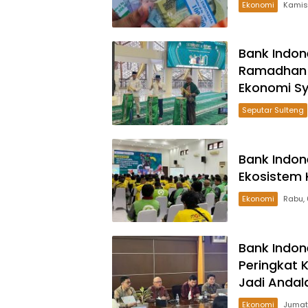
Ekonomi
Bank Indon
Ramadhan 2
Ekonomi Sy
Seputar Sulteng
Bank Indon
Ekosistem 
Ekonomi
Bank Indon
Peringkat 
Jadi Andal
Ekonomi