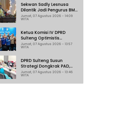
Pertambangan
Sekwan Sadly Lesnusa
Dilantik Jadi Pengurus BMA
Sulteng Periode 2026–2031
Jumat, 07 Agustus 2026 - 14:09
WITA
Ketua Komisi IV DPRD
Sulteng Optimistis
Penerbangan Palu–
Jumat, 07 Agustus 2026 - 13:57
WITA
Guangzhou Dongkrak
Ekspor dan Pariwisata
DPRD Sulteng Susun
Strategi Dongkrak PAD,
Target Daerah Jadi
Jumat, 07 Agustus 2026 - 13:46
WITA
Pengelola Sekaligus
Penghasil