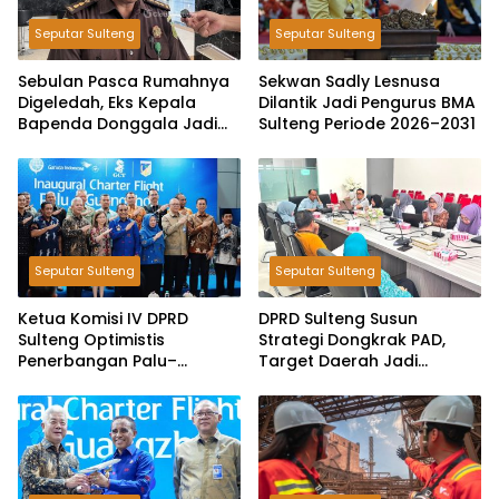
Seputar Sulteng
Seputar Sulteng
Sebulan Pasca Rumahnya
Sekwan Sadly Lesnusa
Digeledah, Eks Kepala
Dilantik Jadi Pengurus BMA
Bapenda Donggala Jadi
Sulteng Periode 2026–2031
Tersangka Dugaan Korupsi
Pemungutan Pajak
Pertambangan
Seputar Sulteng
Seputar Sulteng
Ketua Komisi IV DPRD
DPRD Sulteng Susun
Sulteng Optimistis
Strategi Dongkrak PAD,
Penerbangan Palu–
Target Daerah Jadi
Guangzhou Dongkrak
Pengelola Sekaligus
Ekspor dan Pariwisata
Penghasil