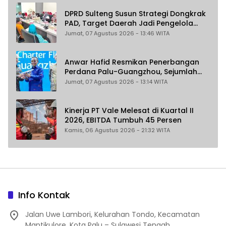
DPRD Sulteng Susun Strategi Dongkrak
PAD, Target Daerah Jadi Pengelola
Sekaligus Penghasil
Jumat, 07 Agustus 2026 - 13:46 WITA
Anwar Hafid Resmikan Penerbangan
Perdana Palu-Guangzhou, Sejumlah
Maskapai Jajaki Rute Malaysia dan
Jumat, 07 Agustus 2026 - 13:14 WITA
India
Kinerja PT Vale Melesat di Kuartal II
2026, EBITDA Tumbuh 45 Persen
Kamis, 06 Agustus 2026 - 21:32 WITA
Info Kontak
Jalan Uwe Lambori, Kelurahan Tondo, Kecamatan
Mantikulore, Kota Palu – Sulawesi Tengah