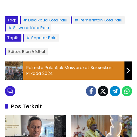
Tag:
Disdikbud Kota Palu
Pemerintah Kota Palu
Siswa di Kota Palu
Topik:
Seputar Palu
Editor: Rian Afdhal
Polresta Palu Ajak Masyarakat Sukseskan
Pilkada 2024
Pos Terkait