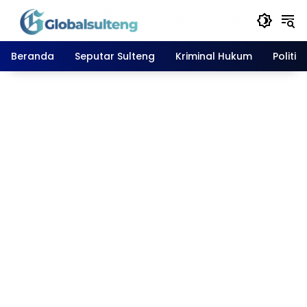
Langsung
ke
konten
Beranda
Seputar Sulteng
Kriminal Hukum
Politik