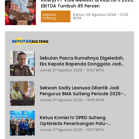
EBITDA Tumbuh 45 Persen
Seputar
Kamis, 06 Agustus 2026 - 21:32
Sulteng
WITA
Sebulan Pasca Rumahnya Digeledah,
Eks Kepala Bapenda Donggala Jadi
Tersangka Dugaan Korupsi
Jumat, 07 Agustus 2026 - 15:52 WITA
Pemungutan Pajak Pertambangan
Sekwan Sadly Lesnusa Dilantik Jadi
Pengurus BMA Sulteng Periode 2026–
2031
Jumat, 07 Agustus 2026 - 14:09 WITA
Ketua Komisi IV DPRD Sulteng
Optimistis Penerbangan Palu–
Guangzhou Dongkrak Ekspor dan
Jumat, 07 Agustus 2026 - 13:57 WITA
Pariwisata