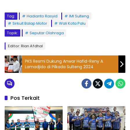
Tag:
Hadianto Rasyid
IMI Sulteng
Sirkuit Balap Motor
Wali Kota Palu
Topik:
Seputar Olahraga
Editor: Rian Afdhal
PKS Resmi Dukung Anwar Hafid-Reny A
Lamadjido di Pilkada Sulteng 2024
Pos Terkait