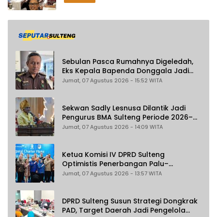
Sebulan Pasca Rumahnya Digeledah,
Eks Kepala Bapenda Donggala Jadi
Tersangka Dugaan Korupsi
Jumat, 07 Agustus 2026 - 15:52 WITA
Pemungutan Pajak Pertambangan
Sekwan Sadly Lesnusa Dilantik Jadi
Pengurus BMA Sulteng Periode 2026–
2031
Jumat, 07 Agustus 2026 - 14:09 WITA
Ketua Komisi IV DPRD Sulteng
Optimistis Penerbangan Palu–
Guangzhou Dongkrak Ekspor dan
Jumat, 07 Agustus 2026 - 13:57 WITA
Pariwisata
DPRD Sulteng Susun Strategi Dongkrak
PAD, Target Daerah Jadi Pengelola