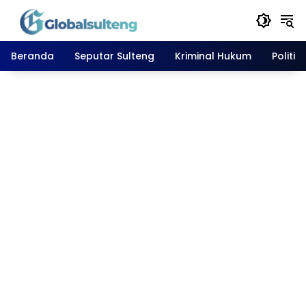
Langsung
ke
konten
Beranda
Seputar Sulteng
Kriminal Hukum
Politik