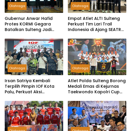
Olahraga
Olahraga
Gubernur Anwar Hafid
Empat Atlet ALTI Sulteng
Protes KORMI Gegara
Perkuat Tim Lari Trail
Batalkan Sulteng Jadi
Indonesia di Ajang SEATRC
Tuan Rumah FORNAS 2027
2026
Olahraga
Olahraga
Irsan Satriya Kembali
Atlet Polda Sulteng Borong
Terpilih Pimpin IOF Kota
Medali Emas di Kejurnas
Palu, Perkuat Aksi
Taekwondo Kapolri Cup
Kemanusiaan dan Promosi
2026
Wisata
Olahraga
Olahraga