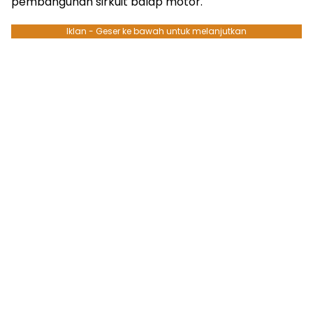
pembangunan sirkuit balap motor.
Iklan - Geser ke bawah untuk melanjutkan