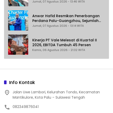
Sekaligus Penghasil
Jumat, 07 Agustus 2026 - 13:46 WITA
Anwar Hafid Resmikan Penerbangan
Perdana Palu-Guangzhou, Sejumlah
Maskapai Jajaki Rute Malaysia dan
Jumat, 07 Agustus 2026 - 13:14 WITA
India
Kinerja PT Vale Melesat di Kuartal II
2026, EBITDA Tumbuh 45 Persen
Kamis, 06 Agustus 2026 - 21:32 WITA
Info Kontak
Jalan Uwe Lambori, Kelurahan Tondo, Kecamatan
Mantikulore, Kota Palu – Sulawesi Tengah
082349876041