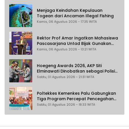
Menjaga Keindahan Kepulauan
Togean dari Ancaman Illegal Fishing
Kamis, 06 Agustus 2026 - 17:35 WITA
Rektor Prof Amar Ingatkan Mahasiswa
Pascasarjana Untad Bijak Gunakan
Akal Imitasi
Kamis, 06 Agustus 2026 - 13:21 WITA
Hoegeng Awards 2026, AKP Siti
Elminawati Dinobatkan sebagai Polisi
Pelindung Perempuan dan Anak
Sabtu, 01 Agustus 2026 - 21:31 WITA
Poltekkes Kemenkes Palu Gabungkan
Tiga Program Percepat Pencegahan
Stunting di Donggala
Sabtu, 01 Agustus 2026 - 18:33 WITA