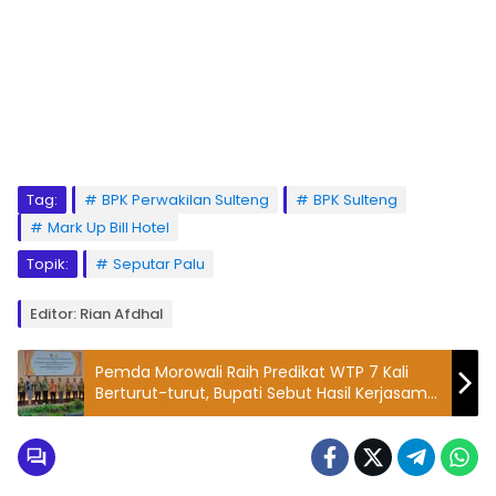
Tag:
BPK Perwakilan Sulteng
BPK Sulteng
Mark Up Bill Hotel
Topik:
Seputar Palu
Editor: Rian Afdhal
Pemda Morowali Raih Predikat WTP 7 Kali
Berturut-turut, Bupati Sebut Hasil Kerjasama
OPD