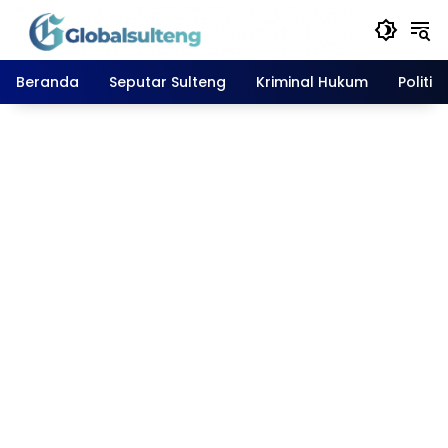
Langsung
ke
konten
Beranda
Seputar Sulteng
Kriminal Hukum
Politik