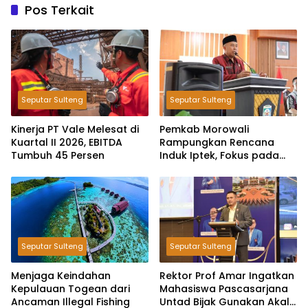
Pos Terkait
Seputar Sulteng
Seputar Sulteng
Kinerja PT Vale Melesat di
Pemkab Morowali
Kuartal II 2026, EBITDA
Rampungkan Rencana
Tumbuh 45 Persen
Induk Iptek, Fokus pada
Riset dan Inovasi Daerah
Seputar Sulteng
Seputar Sulteng
Menjaga Keindahan
Rektor Prof Amar Ingatkan
Kepulauan Togean dari
Mahasiswa Pascasarjana
Ancaman Illegal Fishing
Untad Bijak Gunakan Akal