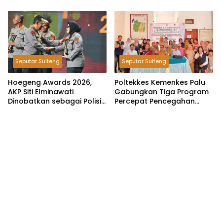
Imitasi
Seputar Sulteng
Seputar Sulteng
Hoegeng Awards 2026,
Poltekkes Kemenkes Palu
AKP Siti Elminawati
Gabungkan Tiga Program
Dinobatkan sebagai Polisi
Percepat Pencegahan
Pelindung Perempuan dan
Stunting di Donggala
Anak