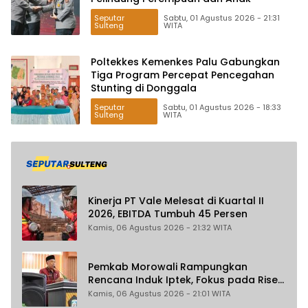
Seputar
Sabtu, 01 Agustus 2026 - 21:31
Sulteng
WITA
Poltekkes Kemenkes Palu Gabungkan
Tiga Program Percepat Pencegahan
Stunting di Donggala
Seputar
Sabtu, 01 Agustus 2026 - 18:33
Sulteng
WITA
Kinerja PT Vale Melesat di Kuartal II
2026, EBITDA Tumbuh 45 Persen
Kamis, 06 Agustus 2026 - 21:32 WITA
Pemkab Morowali Rampungkan
Rencana Induk Iptek, Fokus pada Riset
dan Inovasi Daerah
Kamis, 06 Agustus 2026 - 21:01 WITA