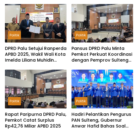
Ranperda Menjadi Perda
Politik
Politik
DPRD Palu Setujui Ranperda
Pansus DPRD Palu Minta
APBD 2025, Wakil Wali Kota
Pemkot Perkuat Koordinasi
Imelda Liliana Muhidin
dengan Pemprov Sulteng
Pastikan Tata Kelola
untuk Optimalkan
Keuangan Terus Dibenahi
Pemungutan Pajak
Tambang
Politik
Politik
Rapat Paripurna DPRD Palu,
Hadiri Pelantikan Pengurus
Pemkot Catat Surplus
PAN Sulteng, Gubernur
Rp42,76 Miliar APBD 2025
Anwar Hafid Bahas Soal
Pengelolaan SDA: Harus
Sejahterakan Masyarakat