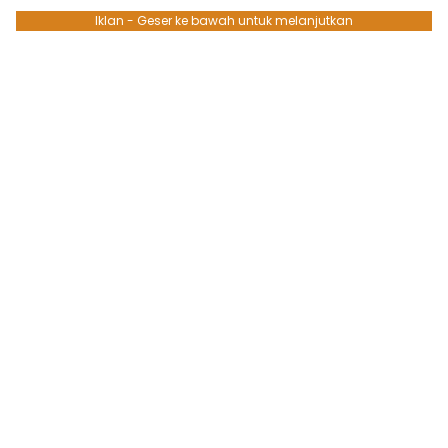
Iklan - Geser ke bawah untuk melanjutkan