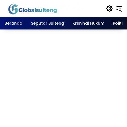
Langsung
ke
konten
Beranda
Seputar Sulteng
Kriminal Hukum
Politik