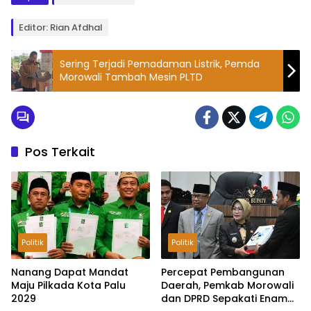
Editor: Rian Afdhal
Sering Terjadi Pemadaman Listrik, Pemda
Morowali Tambah Mesin PLTD
Pos Terkait
Politik
Politik
Nanang Dapat Mandat
Percepat Pembangunan
Maju Pilkada Kota Palu
Daerah, Pemkab Morowali
2029
dan DPRD Sepakati Enam