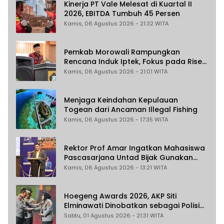
Kinerja PT Vale Melesat di Kuartal II
2026, EBITDA Tumbuh 45 Persen
Kamis, 06 Agustus 2026 - 21:32 WITA
Pemkab Morowali Rampungkan
Rencana Induk Iptek, Fokus pada Riset
dan Inovasi Daerah
Kamis, 06 Agustus 2026 - 21:01 WITA
Menjaga Keindahan Kepulauan
Togean dari Ancaman Illegal Fishing
Kamis, 06 Agustus 2026 - 17:35 WITA
Rektor Prof Amar Ingatkan Mahasiswa
Pascasarjana Untad Bijak Gunakan
Akal Imitasi
Kamis, 06 Agustus 2026 - 13:21 WITA
Hoegeng Awards 2026, AKP Siti
Elminawati Dinobatkan sebagai Polisi
Pelindung Perempuan dan Anak
Sabtu, 01 Agustus 2026 - 21:31 WITA