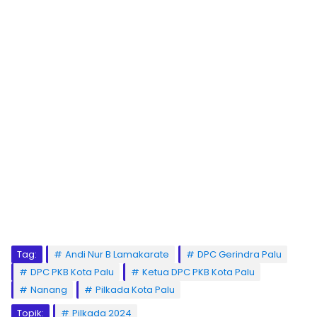
Tag:
Andi Nur B Lamakarate
DPC Gerindra Palu
DPC PKB Kota Palu
Ketua DPC PKB Kota Palu
Nanang
Pilkada Kota Palu
Topik:
Pilkada 2024