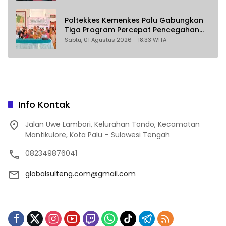
Poltekkes Kemenkes Palu Gabungkan
Tiga Program Percepat Pencegahan
Stunting di Donggala
Sabtu, 01 Agustus 2026 - 18:33 WITA
Info Kontak
Jalan Uwe Lambori, Kelurahan Tondo, Kecamatan
Mantikulore, Kota Palu – Sulawesi Tengah
082349876041
globalsulteng.com@gmail.com