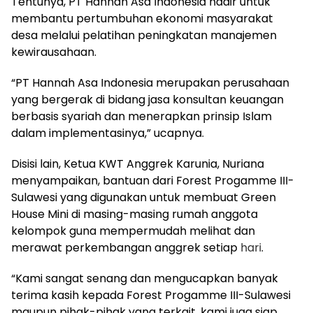
Tentunya, PT Hannah Asa Indonesia hadir untuk
membantu pertumbuhan ekonomi masyarakat
desa melalui pelatihan peningkatan manajemen
kewirausahaan.
“PT Hannah Asa Indonesia merupakan perusahaan
yang bergerak di bidang jasa konsultan keuangan
berbasis syariah dan menerapkan prinsip Islam
dalam implementasinya,” ucapnya.
Disisi lain, Ketua KWT Anggrek Karunia, Nuriana
menyampaikan, bantuan dari Forest Progamme III-
Sulawesi yang digunakan untuk membuat Green
House Mini di masing-masing rumah anggota
kelompok guna mempermudah melihat dan
merawat perkembangan anggrek setiap
hari
.
“Kami sangat senang dan mengucapkan banyak
terima kasih kepada Forest Progamme III-Sulawesi
maupun pihak-pihak yang terkait, kami juga siap