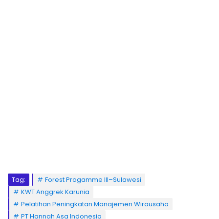
Tag:
Forest Progamme III–Sulawesi
KWT Anggrek Karunia
Pelatihan Peningkatan Manajemen Wirausaha
PT Hannah Asa Indonesia