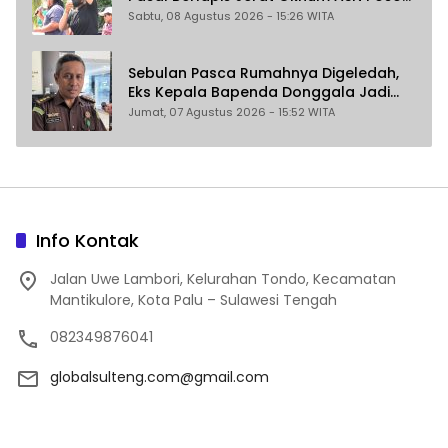
Terlibat Dugaan Pelecehan Seksual
Sabtu, 08 Agustus 2026 - 15:26 WITA
Kakak Beradik
Sebulan Pasca Rumahnya Digeledah,
Eks Kepala Bapenda Donggala Jadi
Tersangka Dugaan Korupsi
Jumat, 07 Agustus 2026 - 15:52 WITA
Pemungutan Pajak Pertambangan
Info Kontak
Jalan Uwe Lambori, Kelurahan Tondo, Kecamatan
Mantikulore, Kota Palu – Sulawesi Tengah
082349876041
globalsulteng.com@gmail.com