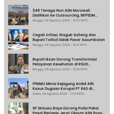
349 Tenaga Non ASN Morowali
Dialihkan ke Outsourcing, BKPSDM
Pastikan Gaji Tak Berubah dan Dapat
Minggu, 09 Agustus 2026 - 16:52 WITA
THR
Cegah Inflasi, Wagub Sulteng dan
Bupati Tolitoli Sidak Pasar Susumbolan
Minggu, 09 Agustus 2026 - 16:12 WITA
Bupati Iksan Dorong Transformasi
Pelayanan Kesehatan di RSUD
Morowali
Minggu, 09 Agustus 2026 - 15:58 WITA
FPMMU Minta Kejagung Ambil Alih
Kasus Dugaan Korupsi PT RAS di
Morowali Utara
Sabtu, 08 Agustus 2026 - 17:14 WITA
SP Sintuwu Raya Dorong Polisi Pakai
Pasal Berlapis Jerat Oknum ASN Poso