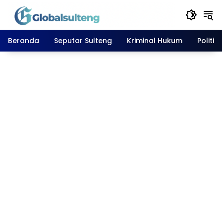
Langsung
ke
konten
Beranda
Seputar Sulteng
Kriminal Hukum
Politik