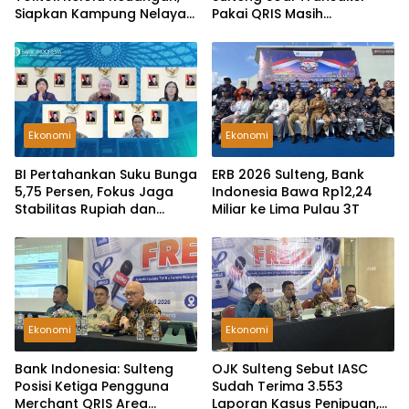
Siapkan Kampung Nelayan
Pakai QRIS Masih
Merah Putih
Dikenakan Biaya Admin
Ekonomi
Ekonomi
BI Pertahankan Suku Bunga
ERB 2026 Sulteng, Bank
5,75 Persen, Fokus Jaga
Indonesia Bawa Rp12,24
Stabilitas Rupiah dan
Miliar ke Lima Pulau 3T
Ekonomi
Ekonomi
Ekonomi
Bank Indonesia: Sulteng
OJK Sulteng Sebut IASC
Posisi Ketiga Pengguna
Sudah Terima 3.553
Merchant QRIS Area
Laporan Kasus Penipuan,