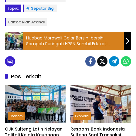
Topik:
Seputar Sigi
Editor: Rian Afdhal
Huabao Morowali Gelar Bersih-bersih
Sampah Peringati HPSN Sambil Edukasi
Masyarakat
Pos Terkait
Ekonomi
Ekonomi
OJK Sulteng Latih Nelayan
Respons Bank Indonesia
Tolitoli Kelola Keuangan,
Sulteng Soal Transaksi