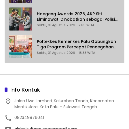
Hoegeng Awards 2026, AKP Siti
Elminawati Dinobatkan sebagai Polisi
Pelindung Perempuan dan Anak
Sabtu, 01 Agustus 2026 - 21:31 WITA
Poltekkes Kemenkes Palu Gabungkan
Tiga Program Percepat Pencegahan
Stunting di Donggala
Sabtu, 01 Agustus 2026 - 18:33 WITA
Info Kontak
Jalan Uwe Lambori, Kelurahan Tondo, Kecamatan
Mantikulore, Kota Palu – Sulawesi Tengah
082349876041