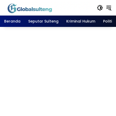
Langsung
ke
konten
Beranda
Seputar Sulteng
Kriminal Hukum
Politik