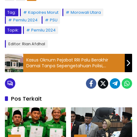
Tag:
Kapolres Morut
Morowali Utara
Pemilu 2024
PSU
Topik:
Pemilu 2024
Editor: Rian Afdhal
Kasus Oknum Pejabat RRI Palu Berakhir
Damai Tanpa Sepengetahuan Polisi,
Kapolresta: Hak Korban Mau Dimana
Pos Terkait