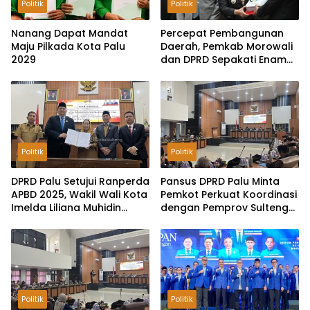
Politik
Politik
Nanang Dapat Mandat
Percepat Pembangunan
Maju Pilkada Kota Palu
Daerah, Pemkab Morowali
2029
dan DPRD Sepakati Enam
Ranperda Menjadi Perda
Politik
Politik
DPRD Palu Setujui Ranperda
Pansus DPRD Palu Minta
APBD 2025, Wakil Wali Kota
Pemkot Perkuat Koordinasi
Imelda Liliana Muhidin
dengan Pemprov Sulteng
Pastikan Tata Kelola
untuk Optimalkan
Keuangan Terus Dibenahi
Pemungutan Pajak
Tambang
Politik
Politik