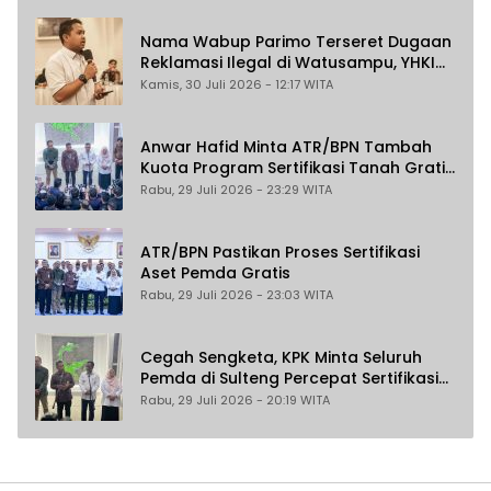
Nama Wabup Parimo Terseret Dugaan
Reklamasi Ilegal di Watusampu, YHKI
Desak Polda Sulteng Tingkatkan
Kamis, 30 Juli 2026 - 12:17 WITA
Penanganan Kasus ke Penyidikan
Anwar Hafid Minta ATR/BPN Tambah
Kuota Program Sertifikasi Tanah Gratis
untuk Masyarakat Berpenghasilan
Rabu, 29 Juli 2026 - 23:29 WITA
Rendah
ATR/BPN Pastikan Proses Sertifikasi
Aset Pemda Gratis
Rabu, 29 Juli 2026 - 23:03 WITA
Cegah Sengketa, KPK Minta Seluruh
Pemda di Sulteng Percepat Sertifikasi
Aset Tanah Daerah
Rabu, 29 Juli 2026 - 20:19 WITA