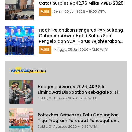
Catat Surplus Rp42,76 Miliar APBD 2025
Politik
Senin, 06 Juli 2026 - 19:03 WITA
Hadiri Pelantikan Pengurus PAN Sulteng,
Gubernur Anwar Hafid Bahas Soal
Pengelolaan SDA: Harus Sejahterakan
Masyarakat
Politik
Minggu, 05 Juli 2026 - 12:10 WITA
Hoegeng Awards 2026, AKP Siti
Elminawati Dinobatkan sebagai Polisi
Pelindung Perempuan dan Anak
Sabtu, 01 Agustus 2026 - 21:31 WITA
Poltekkes Kemenkes Palu Gabungkan
Tiga Program Percepat Pencegahan
Stunting di Donggala
Sabtu, 01 Agustus 2026 - 18:33 WITA