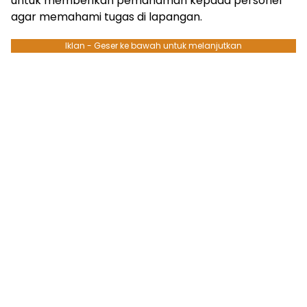
untuk memberikan pemahaman kepada personel
agar memahami tugas di lapangan.
Iklan - Geser ke bawah untuk melanjutkan