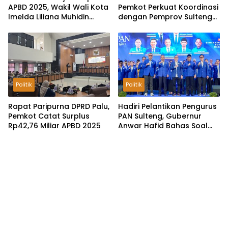
APBD 2025, Wakil Wali Kota
Pemkot Perkuat Koordinasi
Imelda Liliana Muhidin
dengan Pemprov Sulteng
Pastikan Tata Kelola
untuk Optimalkan
Keuangan Terus Dibenahi
Pemungutan Pajak
Tambang
Politik
Politik
Rapat Paripurna DPRD Palu,
Hadiri Pelantikan Pengurus
Pemkot Catat Surplus
PAN Sulteng, Gubernur
Rp42,76 Miliar APBD 2025
Anwar Hafid Bahas Soal
Pengelolaan SDA: Harus
Sejahterakan Masyarakat