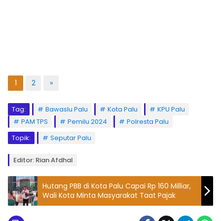
1
2
»
Tag:
Bawaslu Palu
Kota Palu
KPU Palu
PAM TPS
Pemilu 2024
Polresta Palu
Topik:
Seputar Palu
Editor: Rian Afdhal
Hutang PBB di Kota Palu Capai Rp 160 Milliar,
Wali Kota Minta Masyarakat Taat Pajak