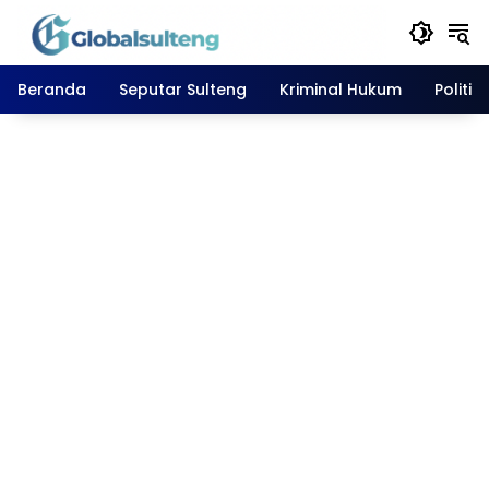
Langsung
ke
konten
Beranda
Seputar Sulteng
Kriminal Hukum
Politik