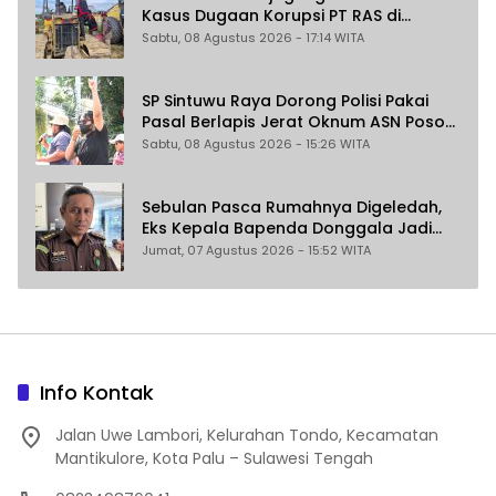
Kasus Dugaan Korupsi PT RAS di
Morowali Utara
Sabtu, 08 Agustus 2026 - 17:14 WITA
SP Sintuwu Raya Dorong Polisi Pakai
Pasal Berlapis Jerat Oknum ASN Poso
Terlibat Dugaan Pelecehan Seksual
Sabtu, 08 Agustus 2026 - 15:26 WITA
Kakak Beradik
Sebulan Pasca Rumahnya Digeledah,
Eks Kepala Bapenda Donggala Jadi
Tersangka Dugaan Korupsi
Jumat, 07 Agustus 2026 - 15:52 WITA
Pemungutan Pajak Pertambangan
Info Kontak
Jalan Uwe Lambori, Kelurahan Tondo, Kecamatan
Mantikulore, Kota Palu – Sulawesi Tengah