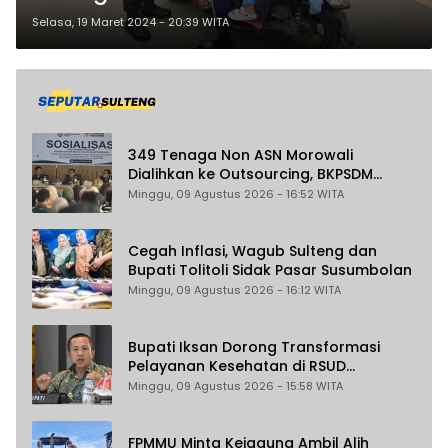
Selasa, 19 Maret 2024 - 20:39 WITA
349 Tenaga Non ASN Morowali
Dialihkan ke Outsourcing, BKPSDM
Pastikan Gaji Tak Berubah dan Dapat
Minggu, 09 Agustus 2026 - 16:52 WITA
THR
Cegah Inflasi, Wagub Sulteng dan
Bupati Tolitoli Sidak Pasar Susumbolan
Minggu, 09 Agustus 2026 - 16:12 WITA
Bupati Iksan Dorong Transformasi
Pelayanan Kesehatan di RSUD
Morowali
Minggu, 09 Agustus 2026 - 15:58 WITA
FPMMU Minta Kejagung Ambil Alih