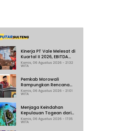
Kinerja PT Vale Melesat di
Kuartal II 2026, EBITDA
Tumbuh 45 Persen
Kamis, 06 Agustus 2026 - 21:32
WITA
Pemkab Morowali
Rampungkan Rencana
Induk Iptek, Fokus pada
Kamis, 06 Agustus 2026 - 21:01
WITA
Riset dan Inovasi Daerah
Menjaga Keindahan
Kepulauan Togean dari
Ancaman Illegal Fishing
Kamis, 06 Agustus 2026 - 17:35
WITA