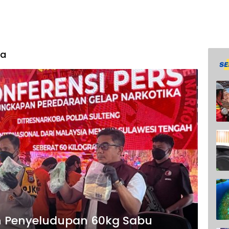
ba
n Penyeludupan 60kg Sabu