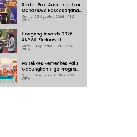
Rektor Prof Amar Ingatkan
Mahasiswa Pascasarjana
Untad Bijak Gunakan Akal
Kamis, 06 Agustus 2026 - 13:21
WITA
Imitasi
Hoegeng Awards 2026,
AKP Siti Elminawati
Dinobatkan sebagai Polisi
Sabtu, 01 Agustus 2026 - 21:31
WITA
Pelindung Perempuan dan
Anak
Poltekkes Kemenkes Palu
Gabungkan Tiga Program
Percepat Pencegahan
Sabtu, 01 Agustus 2026 - 18:33
WITA
Stunting di Donggala