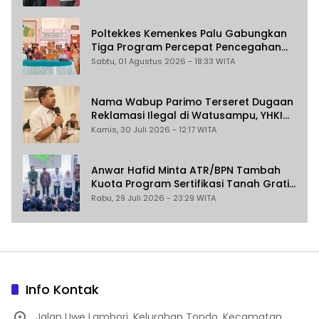
Poltekkes Kemenkes Palu Gabungkan
Tiga Program Percepat Pencegahan
Stunting di Donggala
Sabtu, 01 Agustus 2026 - 18:33 WITA
Nama Wabup Parimo Terseret Dugaan
Reklamasi Ilegal di Watusampu, YHKI
Desak Polda Sulteng Tingkatkan
Kamis, 30 Juli 2026 - 12:17 WITA
Penanganan Kasus ke Penyidikan
Anwar Hafid Minta ATR/BPN Tambah
Kuota Program Sertifikasi Tanah Gratis
untuk Masyarakat Berpenghasilan
Rabu, 29 Juli 2026 - 23:29 WITA
Rendah
Info Kontak
Jalan Uwe Lambori, Kelurahan Tondo, Kecamatan