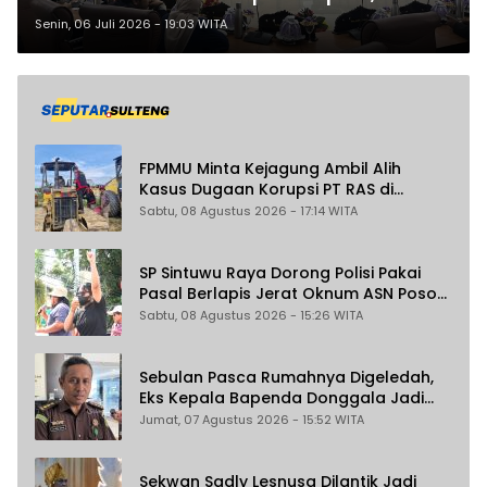
Miliar APBD 2025
Senin, 06 Juli 2026 - 19:03 WITA
FPMMU Minta Kejagung Ambil Alih
Kasus Dugaan Korupsi PT RAS di
Morowali Utara
Sabtu, 08 Agustus 2026 - 17:14 WITA
SP Sintuwu Raya Dorong Polisi Pakai
Pasal Berlapis Jerat Oknum ASN Poso
Terlibat Dugaan Pelecehan Seksual
Sabtu, 08 Agustus 2026 - 15:26 WITA
Kakak Beradik
Sebulan Pasca Rumahnya Digeledah,
Eks Kepala Bapenda Donggala Jadi
Tersangka Dugaan Korupsi
Jumat, 07 Agustus 2026 - 15:52 WITA
Pemungutan Pajak Pertambangan
Sekwan Sadly Lesnusa Dilantik Jadi