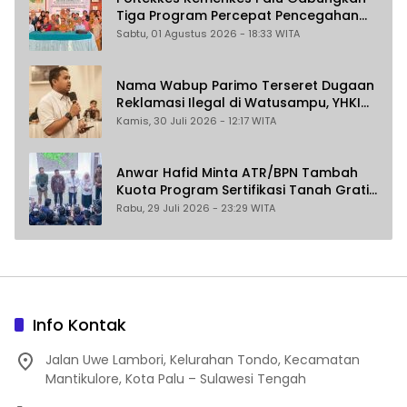
Tiga Program Percepat Pencegahan
Stunting di Donggala
Sabtu, 01 Agustus 2026 - 18:33 WITA
Nama Wabup Parimo Terseret Dugaan
Reklamasi Ilegal di Watusampu, YHKI
Desak Polda Sulteng Tingkatkan
Kamis, 30 Juli 2026 - 12:17 WITA
Penanganan Kasus ke Penyidikan
Anwar Hafid Minta ATR/BPN Tambah
Kuota Program Sertifikasi Tanah Gratis
untuk Masyarakat Berpenghasilan
Rabu, 29 Juli 2026 - 23:29 WITA
Rendah
Info Kontak
Jalan Uwe Lambori, Kelurahan Tondo, Kecamatan
Mantikulore, Kota Palu – Sulawesi Tengah