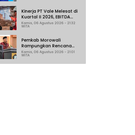
Malaysia dan India
Kinerja PT Vale Melesat di
Kuartal II 2026, EBITDA
Tumbuh 45 Persen
Kamis, 06 Agustus 2026 - 21:32
WITA
Pemkab Morowali
Rampungkan Rencana
Induk Iptek, Fokus pada
Kamis, 06 Agustus 2026 - 21:01
WITA
Riset dan Inovasi Daerah