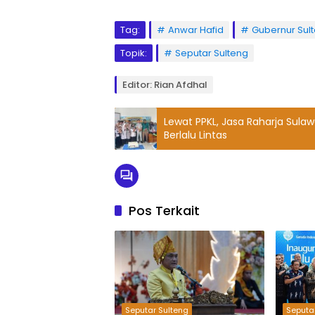
Tag:
Anwar Hafid
Gubernur Sul
Topik:
Seputar Sulteng
Editor: Rian Afdhal
Lewat PPKL, Jasa Raharja Sulaw
Berlalu Lintas
Pos Terkait
Seputar Sulteng
Seputa