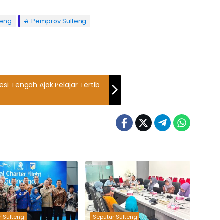
teng
Pemprov Sulteng
esi Tengah Ajak Pelajar Tertib
r Sulteng
Seputar Sulteng