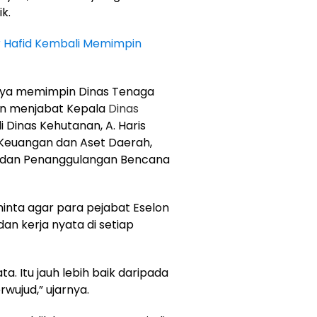
k.
ar Hafid Kembali Memimpin
rcaya memimpin Dinas Tenaga
wan menjabat Kepala
Dinas
 Dinas Kehutanan, A. Haris
Keuangan dan Aset Daerah,
Badan Penanggulangan Bencana
nta agar para pejabat Eselon
dan kerja nyata di setiap
a. Itu jauh lebih baik daripada
wujud,” ujarnya.