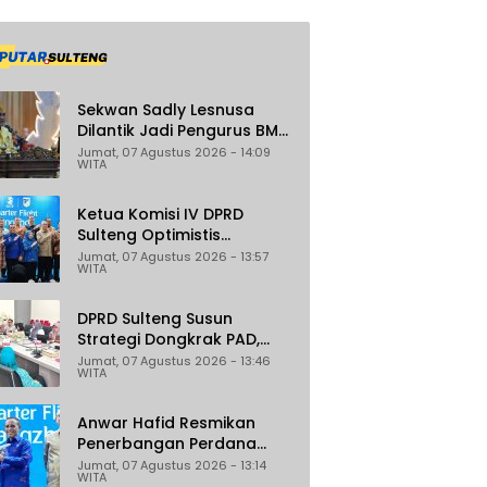
Sekwan Sadly Lesnusa
Dilantik Jadi Pengurus BMA
Sulteng Periode 2026–2031
Jumat, 07 Agustus 2026 - 14:09
WITA
Ketua Komisi IV DPRD
Sulteng Optimistis
Penerbangan Palu–
Jumat, 07 Agustus 2026 - 13:57
WITA
Guangzhou Dongkrak
Ekspor dan Pariwisata
DPRD Sulteng Susun
Strategi Dongkrak PAD,
Target Daerah Jadi
Jumat, 07 Agustus 2026 - 13:46
WITA
Pengelola Sekaligus
Penghasil
Anwar Hafid Resmikan
Penerbangan Perdana
Palu-Guangzhou, Sejumlah
Jumat, 07 Agustus 2026 - 13:14
WITA
Maskapai Jajaki Rute