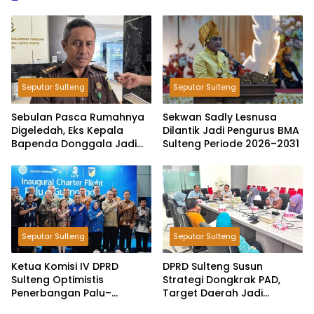
Seputar Sulteng
Seputar Sulteng
Sebulan Pasca Rumahnya
Sekwan Sadly Lesnusa
Digeledah, Eks Kepala
Dilantik Jadi Pengurus BMA
Bapenda Donggala Jadi
Sulteng Periode 2026–2031
Tersangka Dugaan Korupsi
Pemungutan Pajak
Pertambangan
Seputar Sulteng
Seputar Sulteng
Ketua Komisi IV DPRD
DPRD Sulteng Susun
Sulteng Optimistis
Strategi Dongkrak PAD,
Penerbangan Palu–
Target Daerah Jadi
Guangzhou Dongkrak
Pengelola Sekaligus