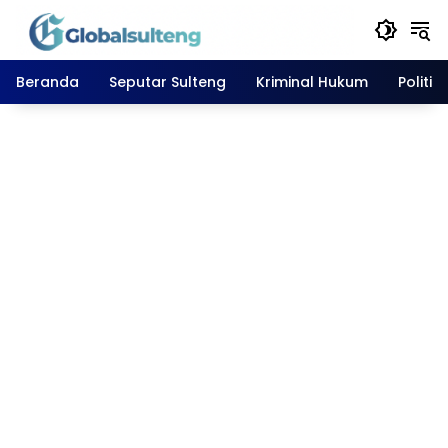
Langsung
ke
konten
Beranda
Seputar Sulteng
Kriminal Hukum
Politik