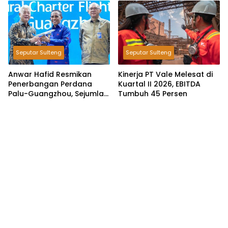
Ekspor dan Pariwisata
Penghasil
Seputar Sulteng
Seputar Sulteng
Anwar Hafid Resmikan
Kinerja PT Vale Melesat di
Penerbangan Perdana
Kuartal II 2026, EBITDA
Palu-Guangzhou, Sejumlah
Tumbuh 45 Persen
Maskapai Jajaki Rute
Malaysia dan India