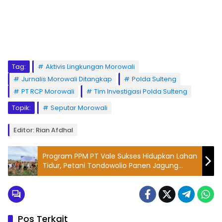
Tag:
Aktivis Lingkungan Morowali
Jurnalis Morowali Ditangkap
Polda Sulteng
PT RCP Morowali
Tim Investigasi Polda Sulteng
Topik:
Seputar Morowali
Editor: Rian Afdhal
Program PPM PT Vale Sukses Hidupkan Lahan
Tidur, Petani Tondowolio Panen Jagung
Pakan hingga 7 Ton per Hektare
Pos Terkait