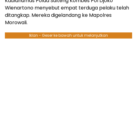
Kabidhumas Polda Sulteng Kombes Pol Djoko
Wienartono menyebut empat terduga pelaku telah
ditangkap. Mereka digelandang ke Mapolres
Morowali.
Iklan - Geser ke bawah untuk melanjutkan