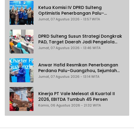
Ketua Komisi IV DPRD Sulteng
Optimistis Penerbangan Palu–
Guangzhou Dongkrak Ekspor dan
Jumat, 07 Agustus 2026 - 13:57 WITA
Pariwisata
DPRD Sulteng Susun Strategi Dongkrak
PAD, Target Daerah Jadi Pengelola
Sekaligus Penghasil
Jumat, 07 Agustus 2026 - 13:46 WITA
Anwar Hafid Resmikan Penerbangan
Perdana Palu-Guangzhou, Sejumlah
Maskapai Jajaki Rute Malaysia dan
Jumat, 07 Agustus 2026 - 13:14 WITA
India
Kinerja PT Vale Melesat di Kuartal II
2026, EBITDA Tumbuh 45 Persen
Kamis, 06 Agustus 2026 - 21:32 WITA