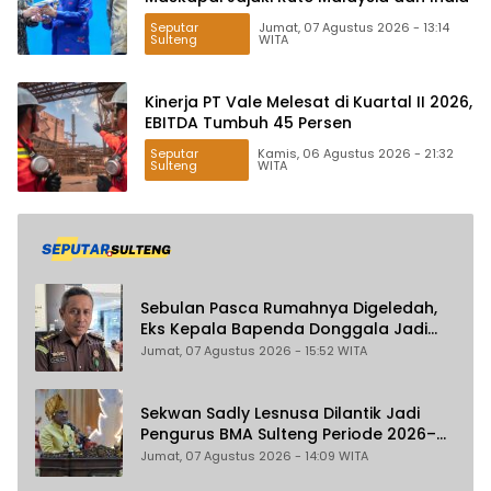
Seputar
Jumat, 07 Agustus 2026 - 13:14
Sulteng
WITA
Kinerja PT Vale Melesat di Kuartal II 2026,
EBITDA Tumbuh 45 Persen
Seputar
Kamis, 06 Agustus 2026 - 21:32
Sulteng
WITA
Sebulan Pasca Rumahnya Digeledah,
Eks Kepala Bapenda Donggala Jadi
Tersangka Dugaan Korupsi
Jumat, 07 Agustus 2026 - 15:52 WITA
Pemungutan Pajak Pertambangan
Sekwan Sadly Lesnusa Dilantik Jadi
Pengurus BMA Sulteng Periode 2026–
2031
Jumat, 07 Agustus 2026 - 14:09 WITA