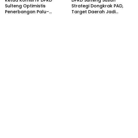
Ketua Komisi IV DPRD
DPRD Sulteng Susun
Sulteng Optimistis
Strategi Dongkrak PAD,
Penerbangan Palu–
Target Daerah Jadi
Guangzhou Dongkrak
Pengelola Sekaligus
Ekspor dan Pariwisata
Penghasil