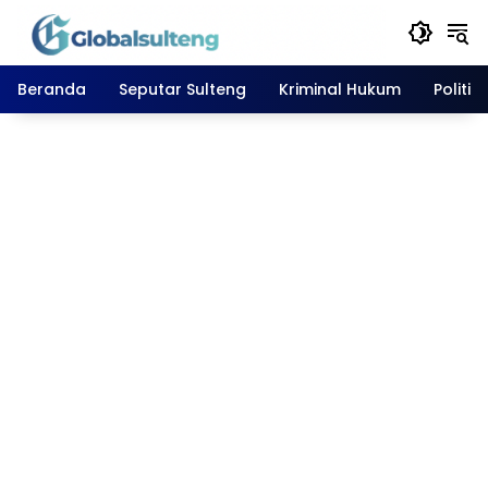
Langsung
ke
konten
Beranda
Seputar Sulteng
Kriminal Hukum
Politik