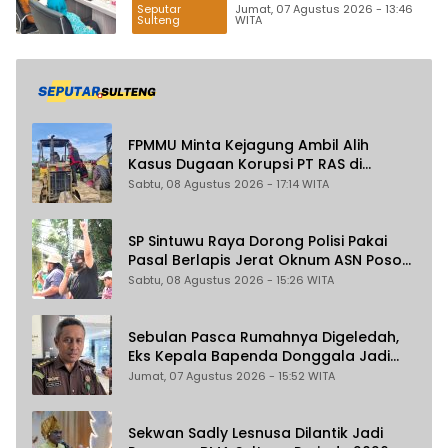
Seputar
Jumat, 07 Agustus 2026 - 13:46
Sulteng
WITA
FPMMU Minta Kejagung Ambil Alih
Kasus Dugaan Korupsi PT RAS di
Morowali Utara
Sabtu, 08 Agustus 2026 - 17:14 WITA
SP Sintuwu Raya Dorong Polisi Pakai
Pasal Berlapis Jerat Oknum ASN Poso
Terlibat Dugaan Pelecehan Seksual
Sabtu, 08 Agustus 2026 - 15:26 WITA
Kakak Beradik
Sebulan Pasca Rumahnya Digeledah,
Eks Kepala Bapenda Donggala Jadi
Tersangka Dugaan Korupsi
Jumat, 07 Agustus 2026 - 15:52 WITA
Pemungutan Pajak Pertambangan
Sekwan Sadly Lesnusa Dilantik Jadi