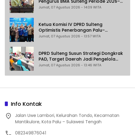
Pengurus BMA Sulteng Periode 2026–
2031
Jumat, 07 Agustus 2026 - 14:09 WITA
Ketua Komisi IV DPRD Sulteng
Optimistis Penerbangan Palu–
Guangzhou Dongkrak Ekspor dan
Jumat, 07 Agustus 2026 - 13:57 WITA
Pariwisata
DPRD Sulteng Susun Strategi Dongkrak
PAD, Target Daerah Jadi Pengelola
Sekaligus Penghasil
Jumat, 07 Agustus 2026 - 13:46 WITA
Info Kontak
Jalan Uwe Lambori, Kelurahan Tondo, Kecamatan
Mantikulore, Kota Palu – Sulawesi Tengah
082349876041