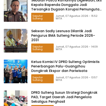
Sebulan Pasca Rumahnya Digeledah, Eks
Kepala Bapenda Donggala Jadi
Tersangka Dugaan Korupsi Pemungutan
Pajak Pertambangan
Seputar
Jumat, 07 Agustus 2026 - 15:52
Sulteng
WITA
Sekwan Sadly Lesnusa Dilantik Jadi
Pengurus BMA Sulteng Periode 2026–
2031
Seputar
Jumat, 07 Agustus 2026 - 14:09
Sulteng
WITA
Ketua Komisi IV DPRD Sulteng Optimistis
Penerbangan Palu–Guangzhou
Dongkrak Ekspor dan Pariwisata
Seputar
Jumat, 07 Agustus 2026 - 13:57
Sulteng
WITA
DPRD Sulteng Susun Strategi Dongkrak
PAD, Target Daerah Jadi Pengelola
Sekaligus Penghasil