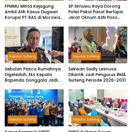
FPMMU Minta Kejagung
SP Sintuwu Raya Dorong
Ambil Alih Kasus Dugaan
Polisi Pakai Pasal Berlapis
Korupsi PT RAS di Morowali
Jerat Oknum ASN Poso
Utara
Terlibat Dugaan Pelecehan
Seksual Kakak Beradik
Seputar Sulteng
Seputar Sulteng
Sebulan Pasca Rumahnya
Sekwan Sadly Lesnusa
Digeledah, Eks Kepala
Dilantik Jadi Pengurus BMA
Bapenda Donggala Jadi
Sulteng Periode 2026–2031
Tersangka Dugaan Korupsi
Pemungutan Pajak
Pertambangan
Seputar Sulteng
Seputar Sulteng