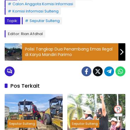
Calon Anggota Komisi Informasi
Komisi Informasi Sulteng
Topik:
Seputar Sulteng
Editor: Rian Afdhal
Polisi Tangkap Dua Penambang Emas Ilegal
di Karya Mandiri Parimo
Pos Terkait
Seputar Sulteng
Seputar Sulteng