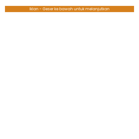
Iklan - Geser ke bawah untuk melanjutkan