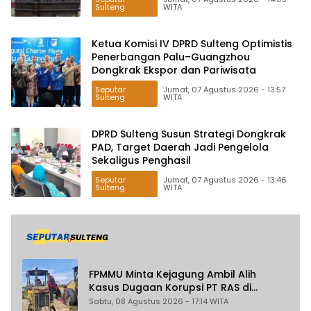
Sulteng
WITA
Ketua Komisi IV DPRD Sulteng Optimistis
Penerbangan Palu–Guangzhou
Dongkrak Ekspor dan Pariwisata
Seputar
Jumat, 07 Agustus 2026 - 13:57
Sulteng
WITA
DPRD Sulteng Susun Strategi Dongkrak
PAD, Target Daerah Jadi Pengelola
Sekaligus Penghasil
Seputar
Jumat, 07 Agustus 2026 - 13:46
Sulteng
WITA
FPMMU Minta Kejagung Ambil Alih
Kasus Dugaan Korupsi PT RAS di
Morowali Utara
Sabtu, 08 Agustus 2026 - 17:14 WITA