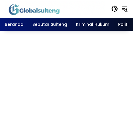
Langsung
ke
konten
Beranda
Seputar Sulteng
Kriminal Hukum
Politik