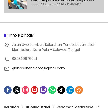
Sekaligus Penghasil
Jumat, 07 Agustus 2026 - 13:46 WITA
Info Kontak
Jalan Uwe Lambori, Kelurahan Tondo, Kecamatan
Mantikulore, Kota Palu – Sulawesi Tengah
082349876041
globalsulteng.com@gmail.com
Beranda
Hubungi Kami
Pedoman Media Siber