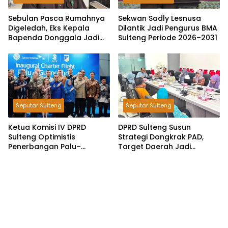
Sebulan Pasca Rumahnya
Sekwan Sadly Lesnusa
Digeledah, Eks Kepala
Dilantik Jadi Pengurus BMA
Bapenda Donggala Jadi
Sulteng Periode 2026–2031
Tersangka Dugaan Korupsi
Pemungutan Pajak
Pertambangan
Seputar Sulteng
Seputar Sulteng
Ketua Komisi IV DPRD
DPRD Sulteng Susun
Sulteng Optimistis
Strategi Dongkrak PAD,
Penerbangan Palu–
Target Daerah Jadi
Guangzhou Dongkrak
Pengelola Sekaligus
Ekspor dan Pariwisata
Penghasil