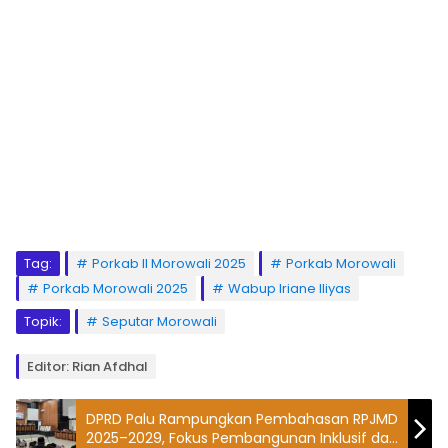
Tag:
Porkab II Morowali 2025
Porkab Morowali
Porkab Morowali 2025
Wabup Iriane Iliyas
Topik:
Seputar Morowali
Editor: Rian Afdhal
DPRD Palu Rampungkan Pembahasan RPJMD
2025–2029, Fokus Pembangunan Inklusif dan