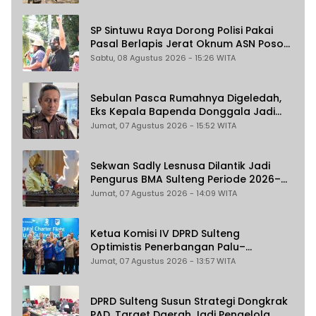
SP Sintuwu Raya Dorong Polisi Pakai
Pasal Berlapis Jerat Oknum ASN Poso
Terlibat Dugaan Pelecehan Seksual
Sabtu, 08 Agustus 2026 - 15:26 WITA
Kakak Beradik
Sebulan Pasca Rumahnya Digeledah,
Eks Kepala Bapenda Donggala Jadi
Tersangka Dugaan Korupsi
Jumat, 07 Agustus 2026 - 15:52 WITA
Pemungutan Pajak Pertambangan
Sekwan Sadly Lesnusa Dilantik Jadi
Pengurus BMA Sulteng Periode 2026–
2031
Jumat, 07 Agustus 2026 - 14:09 WITA
Ketua Komisi IV DPRD Sulteng
Optimistis Penerbangan Palu–
Guangzhou Dongkrak Ekspor dan
Jumat, 07 Agustus 2026 - 13:57 WITA
Pariwisata
DPRD Sulteng Susun Strategi Dongkrak
PAD, Target Daerah Jadi Pengelola