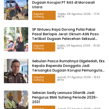
Dugaan Korupsi PT RAS di Morowali
Utara
Seputar
Sabtu, 08 Agustus 2026 - 17:14
Sulteng
WITA
SP Sintuwu Raya Dorong Polisi Pakai
Pasal Berlapis Jerat Oknum ASN Poso
Terlibat Dugaan Pelecehan Seksual
Kakak Beradik
Seputar
Sabtu, 08 Agustus 2026 - 15:26
Sulteng
WITA
Sebulan Pasca Rumahnya Digeledah, Eks
Kepala Bapenda Donggala Jadi
Tersangka Dugaan Korupsi Pemungutan
Pajak Pertambangan
Seputar
Jumat, 07 Agustus 2026 - 15:52
Sulteng
WITA
Sekwan Sadly Lesnusa Dilantik Jadi
Pengurus BMA Sulteng Periode 2026–
2031
Seputar
Jumat, 07 Agustus 2026 - 14:09