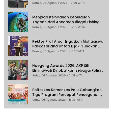
dan Inovasi Daerah
Kamis, 06 Agustus 2026 - 21:01 WITA
Menjaga Keindahan Kepulauan
Togean dari Ancaman Illegal Fishing
Kamis, 06 Agustus 2026 - 17:35 WITA
Rektor Prof Amar Ingatkan Mahasiswa
Pascasarjana Untad Bijak Gunakan
Akal Imitasi
Kamis, 06 Agustus 2026 - 13:21 WITA
Hoegeng Awards 2026, AKP Siti
Elminawati Dinobatkan sebagai Polisi
Pelindung Perempuan dan Anak
Sabtu, 01 Agustus 2026 - 21:31 WITA
Poltekkes Kemenkes Palu Gabungkan
Tiga Program Percepat Pencegahan
Stunting di Donggala
Sabtu, 01 Agustus 2026 - 18:33 WITA