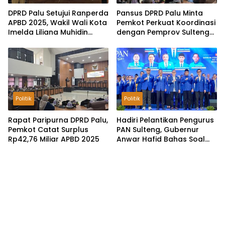
DPRD Palu Setujui Ranperda
Pansus DPRD Palu Minta
APBD 2025, Wakil Wali Kota
Pemkot Perkuat Koordinasi
Imelda Liliana Muhidin
dengan Pemprov Sulteng
Pastikan Tata Kelola
untuk Optimalkan
Keuangan Terus Dibenahi
Pemungutan Pajak
Tambang
Politik
Politik
Rapat Paripurna DPRD Palu,
Hadiri Pelantikan Pengurus
Pemkot Catat Surplus
PAN Sulteng, Gubernur
Rp42,76 Miliar APBD 2025
Anwar Hafid Bahas Soal
Pengelolaan SDA: Harus
Sejahterakan Masyarakat