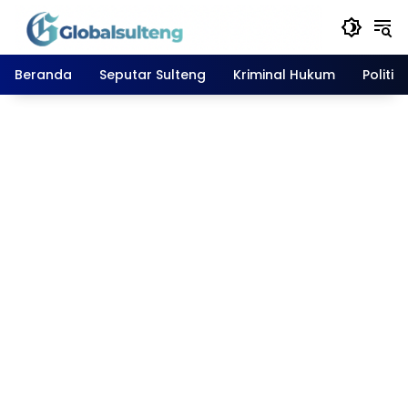
Langsung
ke
konten
Beranda
Seputar Sulteng
Kriminal Hukum
Politik