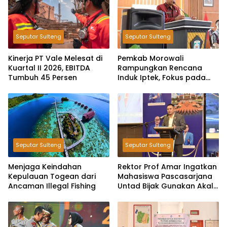
Seputar Sulteng
Seputar Sulteng
Kinerja PT Vale Melesat di
Pemkab Morowali
Kuartal II 2026, EBITDA
Rampungkan Rencana
Tumbuh 45 Persen
Induk Iptek, Fokus pada
Riset dan Inovasi Daerah
Seputar Sulteng
Seputar Sulteng
Menjaga Keindahan
Rektor Prof Amar Ingatkan
Kepulauan Togean dari
Mahasiswa Pascasarjana
Ancaman Illegal Fishing
Untad Bijak Gunakan Akal
Imitasi