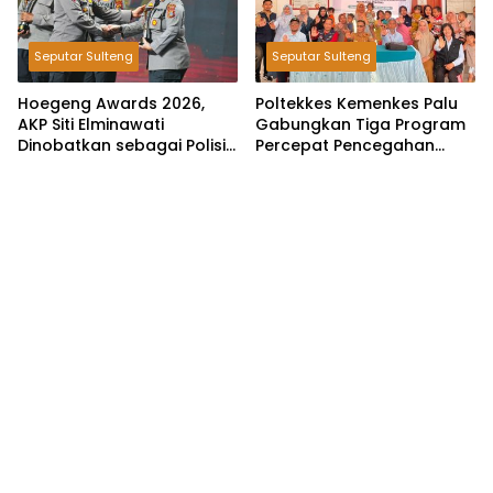
Seputar Sulteng
Seputar Sulteng
Hoegeng Awards 2026,
Poltekkes Kemenkes Palu
AKP Siti Elminawati
Gabungkan Tiga Program
Dinobatkan sebagai Polisi
Percepat Pencegahan
Pelindung Perempuan dan
Stunting di Donggala
Anak