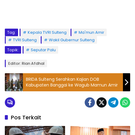
Tag:
Kepala TVRI Sulteng
Ma'mun Amir
TVRI Sulteng
Wakil Gubernur Sulteng
Topik:
Seputar Palu
Editor: Rian Afdhal
BRIDA Sulteng Serahkan Kajian DOB
Kabupaten Banggai ke Wagub Mamun Amir
Pos Terkait