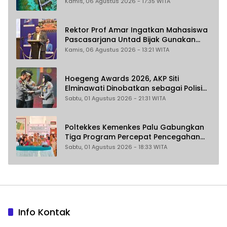
Kamis, 06 Agustus 2026 - 17:35 WITA
Rektor Prof Amar Ingatkan Mahasiswa
Pascasarjana Untad Bijak Gunakan
Akal Imitasi
Kamis, 06 Agustus 2026 - 13:21 WITA
Hoegeng Awards 2026, AKP Siti
Elminawati Dinobatkan sebagai Polisi
Pelindung Perempuan dan Anak
Sabtu, 01 Agustus 2026 - 21:31 WITA
Poltekkes Kemenkes Palu Gabungkan
Tiga Program Percepat Pencegahan
Stunting di Donggala
Sabtu, 01 Agustus 2026 - 18:33 WITA
Info Kontak