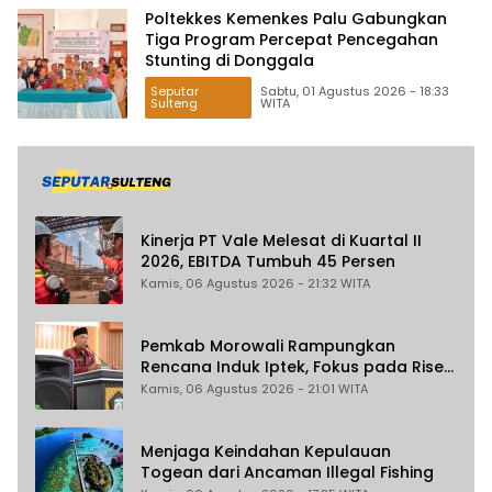
Poltekkes Kemenkes Palu Gabungkan
Tiga Program Percepat Pencegahan
Stunting di Donggala
Seputar
Sabtu, 01 Agustus 2026 - 18:33
Sulteng
WITA
Kinerja PT Vale Melesat di Kuartal II
2026, EBITDA Tumbuh 45 Persen
Kamis, 06 Agustus 2026 - 21:32 WITA
Pemkab Morowali Rampungkan
Rencana Induk Iptek, Fokus pada Riset
dan Inovasi Daerah
Kamis, 06 Agustus 2026 - 21:01 WITA
Menjaga Keindahan Kepulauan
Togean dari Ancaman Illegal Fishing