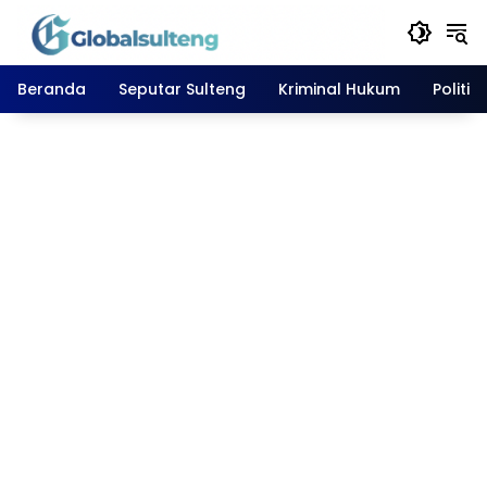
Langsung
ke
konten
Beranda
Seputar Sulteng
Kriminal Hukum
Politik