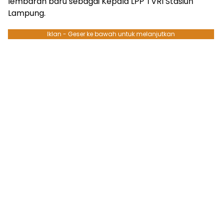
lembaran baru sebagai Kepala LPP TVRI Stasiun
Lampung.
Iklan - Geser ke bawah untuk melanjutkan