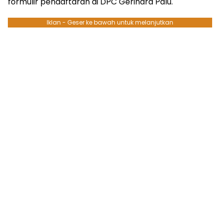
formulir pendaftaran di DPC Gerindra Palu.
Iklan - Geser ke bawah untuk melanjutkan