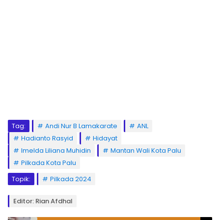
Tag:
Andi Nur B Lamakarate
ANL
Hadianto Rasyid
Hidayat
Imelda Liliana Muhidin
Mantan Wali Kota Palu
Pilkada Kota Palu
Topik:
Pilkada 2024
Editor: Rian Afdhal