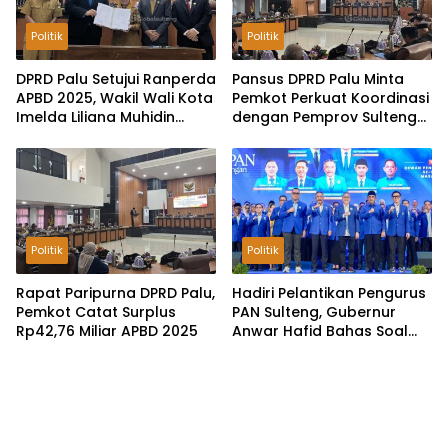
Politik
Politik
DPRD Palu Setujui Ranperda
Pansus DPRD Palu Minta
APBD 2025, Wakil Wali Kota
Pemkot Perkuat Koordinasi
Imelda Liliana Muhidin
dengan Pemprov Sulteng
Pastikan Tata Kelola
untuk Optimalkan
Keuangan Terus Dibenahi
Pemungutan Pajak
Tambang
Politik
Politik
Rapat Paripurna DPRD Palu,
Hadiri Pelantikan Pengurus
Pemkot Catat Surplus
PAN Sulteng, Gubernur
Rp42,76 Miliar APBD 2025
Anwar Hafid Bahas Soal
Pengelolaan SDA: Harus
Sejahterakan Masyarakat