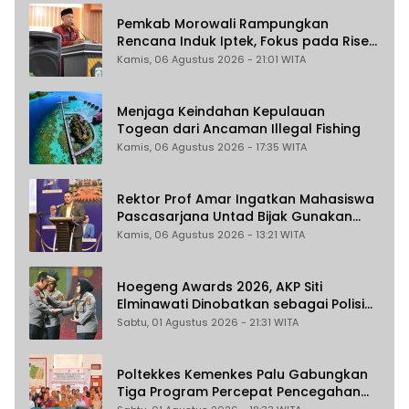
Pemkab Morowali Rampungkan
Rencana Induk Iptek, Fokus pada Riset
dan Inovasi Daerah
Kamis, 06 Agustus 2026 - 21:01 WITA
Menjaga Keindahan Kepulauan
Togean dari Ancaman Illegal Fishing
Kamis, 06 Agustus 2026 - 17:35 WITA
Rektor Prof Amar Ingatkan Mahasiswa
Pascasarjana Untad Bijak Gunakan
Akal Imitasi
Kamis, 06 Agustus 2026 - 13:21 WITA
Hoegeng Awards 2026, AKP Siti
Elminawati Dinobatkan sebagai Polisi
Pelindung Perempuan dan Anak
Sabtu, 01 Agustus 2026 - 21:31 WITA
Poltekkes Kemenkes Palu Gabungkan
Tiga Program Percepat Pencegahan
Stunting di Donggala