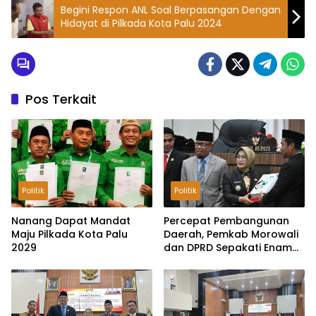
Begini Respon ANL Soal Berpasangan Dengan
Hidayat di Pilkada Kota Palu 2024
Pos Terkait
Politik
Politik
Nanang Dapat Mandat
Percepat Pembangunan
Maju Pilkada Kota Palu
Daerah, Pemkab Morowali
2029
dan DPRD Sepakati Enam
Ranperda Menjadi Perda