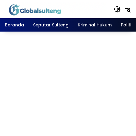
Langsung
ke
konten
Beranda
Seputar Sulteng
Kriminal Hukum
Politik