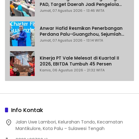
PAD, Target Daerah Jadi Pengelola
Sekaligus Penghasil
Jumat, 07 Agustus 2026 - 13:46 WITA
Anwar Hafid Resmikan Penerbangan
Perdana Palu-Guangzhou, Sejumlah
Maskapai Jajaki Rute Malaysia dan
Jumat, 07 Agustus 2026 - 13:14 WITA
India
Kinerja PT Vale Melesat di Kuartal II
2026, EBITDA Tumbuh 45 Persen
Kamis, 06 Agustus 2026 - 21:32 WITA
Info Kontak
Jalan Uwe Lambori, Kelurahan Tondo, Kecamatan
Mantikulore, Kota Palu – Sulawesi Tengah