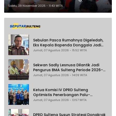
Sulawesi Tengah
Sabtu, 29 November 2025 - 11:43 WITA
Sebulan Pasca Rumahnya Digeledah,
Eks Kepala Bapenda Donggala Jadi
Tersangka Dugaan Korupsi
Jumat, 07 Agustus 2026 - 15:52 WITA
Pemungutan Pajak Pertambangan
Sekwan Sadly Lesnusa Dilantik Jadi
Pengurus BMA Sulteng Periode 2026–
2031
Jumat, 07 Agustus 2026 - 14:09 WITA
Ketua Komisi IV DPRD Sulteng
Optimistis Penerbangan Palu–
Guangzhou Dongkrak Ekspor dan
Jumat, 07 Agustus 2026 - 13:57 WITA
Pariwisata
DPRD Sulteng Susun Strategi Dongkrak