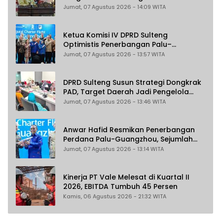
2031
Jumat, 07 Agustus 2026 - 14:09 WITA
Ketua Komisi IV DPRD Sulteng
Optimistis Penerbangan Palu–
Guangzhou Dongkrak Ekspor dan
Jumat, 07 Agustus 2026 - 13:57 WITA
Pariwisata
DPRD Sulteng Susun Strategi Dongkrak
PAD, Target Daerah Jadi Pengelola
Sekaligus Penghasil
Jumat, 07 Agustus 2026 - 13:46 WITA
Anwar Hafid Resmikan Penerbangan
Perdana Palu-Guangzhou, Sejumlah
Maskapai Jajaki Rute Malaysia dan
Jumat, 07 Agustus 2026 - 13:14 WITA
India
Kinerja PT Vale Melesat di Kuartal II
2026, EBITDA Tumbuh 45 Persen
Kamis, 06 Agustus 2026 - 21:32 WITA