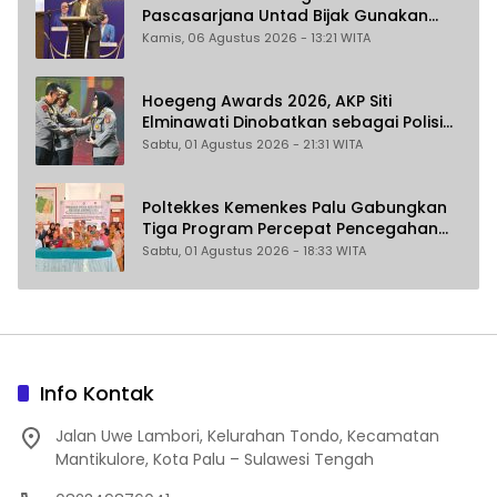
Pascasarjana Untad Bijak Gunakan
Akal Imitasi
Kamis, 06 Agustus 2026 - 13:21 WITA
Hoegeng Awards 2026, AKP Siti
Elminawati Dinobatkan sebagai Polisi
Pelindung Perempuan dan Anak
Sabtu, 01 Agustus 2026 - 21:31 WITA
Poltekkes Kemenkes Palu Gabungkan
Tiga Program Percepat Pencegahan
Stunting di Donggala
Sabtu, 01 Agustus 2026 - 18:33 WITA
Info Kontak
Jalan Uwe Lambori, Kelurahan Tondo, Kecamatan
Mantikulore, Kota Palu – Sulawesi Tengah