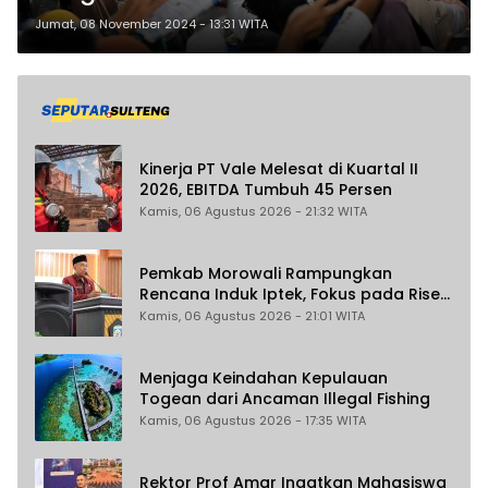
Reny Lamadjido di Bidang
Jumat, 08 November 2024 - 13:31 WITA
Pemerintahan Jadi Magnet
Kemenangan di Pilkada 2024
Kinerja PT Vale Melesat di Kuartal II
2026, EBITDA Tumbuh 45 Persen
Kamis, 06 Agustus 2026 - 21:32 WITA
Pemkab Morowali Rampungkan
Rencana Induk Iptek, Fokus pada Riset
dan Inovasi Daerah
Kamis, 06 Agustus 2026 - 21:01 WITA
Menjaga Keindahan Kepulauan
Togean dari Ancaman Illegal Fishing
Kamis, 06 Agustus 2026 - 17:35 WITA
Rektor Prof Amar Ingatkan Mahasiswa