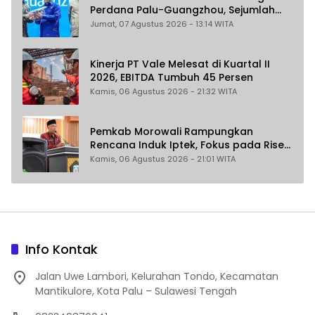
Perdana Palu-Guangzhou, Sejumlah
Maskapai Jajaki Rute Malaysia dan
Jumat, 07 Agustus 2026 - 13:14 WITA
India
Kinerja PT Vale Melesat di Kuartal II
2026, EBITDA Tumbuh 45 Persen
Kamis, 06 Agustus 2026 - 21:32 WITA
Pemkab Morowali Rampungkan
Rencana Induk Iptek, Fokus pada Riset
dan Inovasi Daerah
Kamis, 06 Agustus 2026 - 21:01 WITA
Info Kontak
Jalan Uwe Lambori, Kelurahan Tondo, Kecamatan
Mantikulore, Kota Palu – Sulawesi Tengah