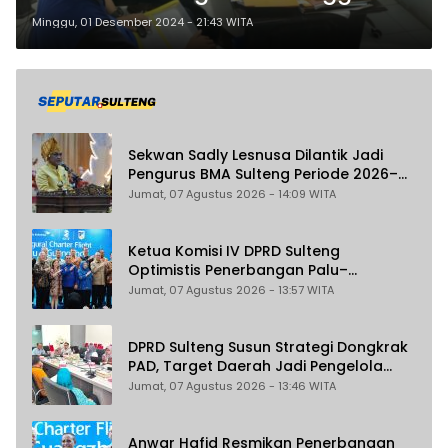
di Pilkada Morowali 2024
Minggu, 01 Desember 2024 - 21:43 WITA
Sekwan Sadly Lesnusa Dilantik Jadi
Pengurus BMA Sulteng Periode 2026–
2031
Jumat, 07 Agustus 2026 - 14:09 WITA
Ketua Komisi IV DPRD Sulteng
Optimistis Penerbangan Palu–
Guangzhou Dongkrak Ekspor dan
Jumat, 07 Agustus 2026 - 13:57 WITA
Pariwisata
DPRD Sulteng Susun Strategi Dongkrak
PAD, Target Daerah Jadi Pengelola
Sekaligus Penghasil
Jumat, 07 Agustus 2026 - 13:46 WITA
Anwar Hafid Resmikan Penerbangan