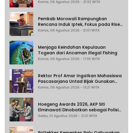
Kamis, 06 Agustus 2026 - 21:32 WITA
Pemkab Morowali Rampungkan
Rencana Induk Iptek, Fokus pada Riset
dan Inovasi Daerah
Kamis, 06 Agustus 2026 - 21:01 WITA
Menjaga Keindahan Kepulauan
Togean dari Ancaman Illegal Fishing
Kamis, 06 Agustus 2026 - 17:35 WITA
Rektor Prof Amar Ingatkan Mahasiswa
Pascasarjana Untad Bijak Gunakan
Akal Imitasi
Kamis, 06 Agustus 2026 - 13:21 WITA
Hoegeng Awards 2026, AKP Siti
Elminawati Dinobatkan sebagai Polisi
Pelindung Perempuan dan Anak
Sabtu, 01 Agustus 2026 - 21:31 WITA
Poltekkes Kemenkes Palu Gabungkan