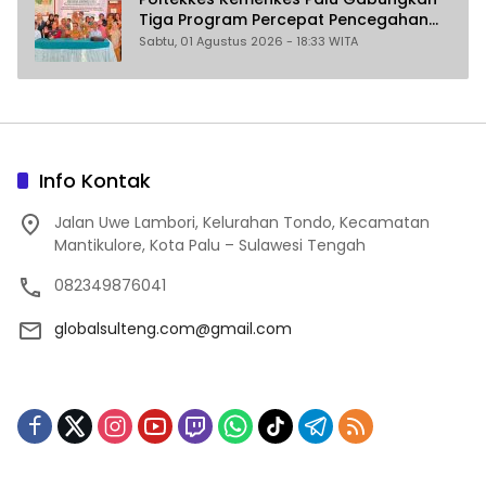
Tiga Program Percepat Pencegahan
Stunting di Donggala
Sabtu, 01 Agustus 2026 - 18:33 WITA
Info Kontak
Jalan Uwe Lambori, Kelurahan Tondo, Kecamatan
Mantikulore, Kota Palu – Sulawesi Tengah
082349876041
globalsulteng.com@gmail.com