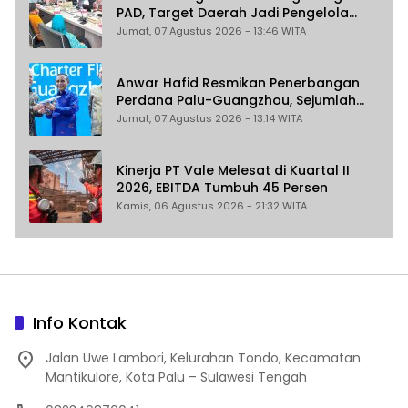
PAD, Target Daerah Jadi Pengelola
Sekaligus Penghasil
Jumat, 07 Agustus 2026 - 13:46 WITA
Anwar Hafid Resmikan Penerbangan
Perdana Palu-Guangzhou, Sejumlah
Maskapai Jajaki Rute Malaysia dan
Jumat, 07 Agustus 2026 - 13:14 WITA
India
Kinerja PT Vale Melesat di Kuartal II
2026, EBITDA Tumbuh 45 Persen
Kamis, 06 Agustus 2026 - 21:32 WITA
Info Kontak
Jalan Uwe Lambori, Kelurahan Tondo, Kecamatan
Mantikulore, Kota Palu – Sulawesi Tengah