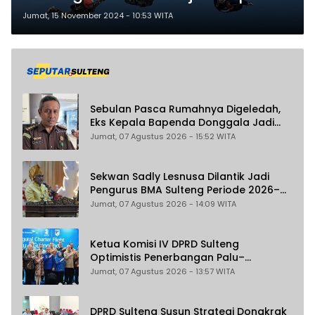
Irjen Pol Agus Nugroho di Langit
Jumat, 15 November 2024 - 10:53 WITA
Palu
Sebulan Pasca Rumahnya Digeledah,
Eks Kepala Bapenda Donggala Jadi
Tersangka Dugaan Korupsi
Jumat, 07 Agustus 2026 - 15:52 WITA
Pemungutan Pajak Pertambangan
Sekwan Sadly Lesnusa Dilantik Jadi
Pengurus BMA Sulteng Periode 2026–
2031
Jumat, 07 Agustus 2026 - 14:09 WITA
Ketua Komisi IV DPRD Sulteng
Optimistis Penerbangan Palu–
Guangzhou Dongkrak Ekspor dan
Jumat, 07 Agustus 2026 - 13:57 WITA
Pariwisata
DPRD Sulteng Susun Strategi Dongkrak