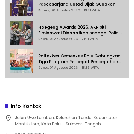
Pascasarjana Untad Bijak Gunakan
Akal Imitasi
Kamis, 06 Agustus 2026 - 13:21 WITA
Hoegeng Awards 2026, AKP Siti
Elminawati Dinobatkan sebagai Polisi
Pelindung Perempuan dan Anak
Sabtu, 01 Agustus 2026 - 21:31 WITA
Poltekkes Kemenkes Palu Gabungkan
Tiga Program Percepat Pencegahan
Stunting di Donggala
Sabtu, 01 Agustus 2026 - 18:33 WITA
Info Kontak
Jalan Uwe Lambori, Kelurahan Tondo, Kecamatan
Mantikulore, Kota Palu – Sulawesi Tengah