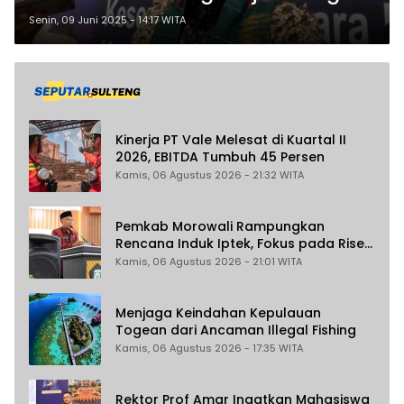
Kesehatan Sulteng ke Luar Negeri
Senin, 09 Juni 2025 - 14:17 WITA
Kinerja PT Vale Melesat di Kuartal II
2026, EBITDA Tumbuh 45 Persen
Kamis, 06 Agustus 2026 - 21:32 WITA
Pemkab Morowali Rampungkan
Rencana Induk Iptek, Fokus pada Riset
dan Inovasi Daerah
Kamis, 06 Agustus 2026 - 21:01 WITA
Menjaga Keindahan Kepulauan
Togean dari Ancaman Illegal Fishing
Kamis, 06 Agustus 2026 - 17:35 WITA
Rektor Prof Amar Ingatkan Mahasiswa