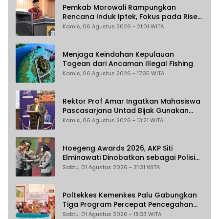
Pemkab Morowali Rampungkan
Rencana Induk Iptek, Fokus pada Riset
dan Inovasi Daerah
Kamis, 06 Agustus 2026 - 21:01 WITA
Menjaga Keindahan Kepulauan
Togean dari Ancaman Illegal Fishing
Kamis, 06 Agustus 2026 - 17:35 WITA
Rektor Prof Amar Ingatkan Mahasiswa
Pascasarjana Untad Bijak Gunakan
Akal Imitasi
Kamis, 06 Agustus 2026 - 13:21 WITA
Hoegeng Awards 2026, AKP Siti
Elminawati Dinobatkan sebagai Polisi
Pelindung Perempuan dan Anak
Sabtu, 01 Agustus 2026 - 21:31 WITA
Poltekkes Kemenkes Palu Gabungkan
Tiga Program Percepat Pencegahan
Stunting di Donggala
Sabtu, 01 Agustus 2026 - 18:33 WITA