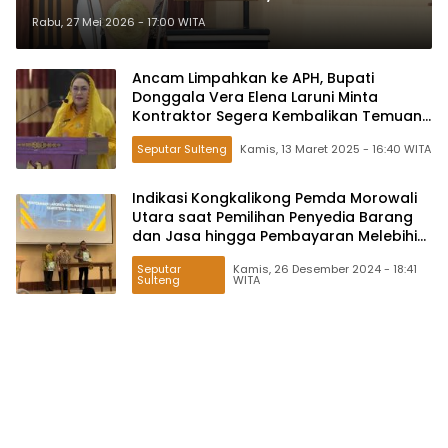
Perjalanan Dinas hingga Kualitas
Rabu, 27 Mei 2026 - 17:00 WITA
Pekerjaan
Ancam Limpahkan ke APH, Bupati
Donggala Vera Elena Laruni Minta
Kontraktor Segera Kembalikan Temuan
BPK
Seputar Sulteng
Kamis, 13 Maret 2025 - 16:40 WITA
Indikasi Kongkalikong Pemda Morowali
Utara saat Pemilihan Penyedia Barang
dan Jasa hingga Pembayaran Melebihi
Progres Fisik Pekerjaan
Seputar
Kamis, 26 Desember 2024 - 18:41
Sulteng
WITA