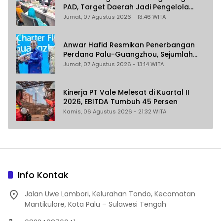
PAD, Target Daerah Jadi Pengelola
Sekaligus Penghasil
Jumat, 07 Agustus 2026 - 13:46 WITA
Anwar Hafid Resmikan Penerbangan
Perdana Palu-Guangzhou, Sejumlah
Maskapai Jajaki Rute Malaysia dan
Jumat, 07 Agustus 2026 - 13:14 WITA
India
Kinerja PT Vale Melesat di Kuartal II
2026, EBITDA Tumbuh 45 Persen
Kamis, 06 Agustus 2026 - 21:32 WITA
Info Kontak
Jalan Uwe Lambori, Kelurahan Tondo, Kecamatan
Mantikulore, Kota Palu – Sulawesi Tengah