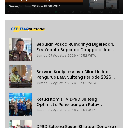
Literasi Digital dan Pemasaran
Senin, 30 Juni 2025 - 16:08 WITA
Online
Sebulan Pasca Rumahnya Digeledah,
Eks Kepala Bapenda Donggala Jadi
Tersangka Dugaan Korupsi
Jumat, 07 Agustus 2026 - 15:52 WITA
Pemungutan Pajak Pertambangan
Sekwan Sadly Lesnusa Dilantik Jadi
Pengurus BMA Sulteng Periode 2026–
2031
Jumat, 07 Agustus 2026 - 14:09 WITA
Ketua Komisi IV DPRD Sulteng
Optimistis Penerbangan Palu–
Guangzhou Dongkrak Ekspor dan
Jumat, 07 Agustus 2026 - 13:57 WITA
Pariwisata
DPRD Sulteng Susun Strategi Dongkrak