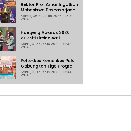
Rektor Prof Amar Ingatkan
Mahasiswa Pascasarjana
Untad Bijak Gunakan Akal
Kamis, 06 Agustus 2026 - 13:21
WITA
Imitasi
Hoegeng Awards 2026,
AKP Siti Elminawati
Dinobatkan sebagai Polisi
Sabtu, 01 Agustus 2026 - 21:31
WITA
Pelindung Perempuan dan
Anak
Poltekkes Kemenkes Palu
Gabungkan Tiga Program
Percepat Pencegahan
Sabtu, 01 Agustus 2026 - 18:33
WITA
Stunting di Donggala