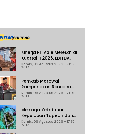
Kinerja PT Vale Melesat di
Kuartal II 2026, EBITDA
Tumbuh 45 Persen
Kamis, 06 Agustus 2026 - 21:32
WITA
Pemkab Morowali
Rampungkan Rencana
Induk Iptek, Fokus pada
Kamis, 06 Agustus 2026 - 21:01
WITA
Riset dan Inovasi Daerah
Menjaga Keindahan
Kepulauan Togean dari
Ancaman Illegal Fishing
Kamis, 06 Agustus 2026 - 17:35
WITA