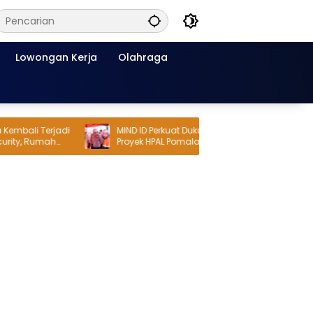
Lowongan Kerja
Olahraga
li Terjadi
MIND ID Perkuat Dukungan untuk PT Vale,
, Rumah
Proyek HPAL Pomalaa Dikawal Lintas
Lembaga