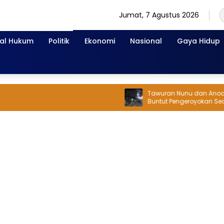
Jumat, 7 Agustus 2026
nal Hukum
Politik
Ekonomi
Nasional
Gaya Hidup
Tawuran Nunu dan Anoa Kemba
Buntut Pengeroyokan Security
Warga Dilempar Bom Molotov