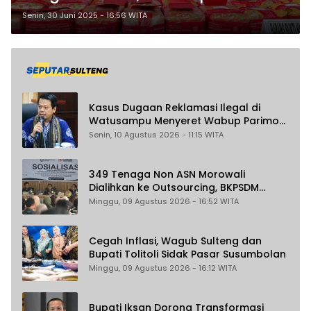
Jadi Target Utama Pasar Narkoba
Senin, 30 Juni 2025 - 16:56 WITA
Internasional
Kasus Dugaan Reklamasi Ilegal di
Watusampu Menyeret Wabup Parimo
Belum Maksimal Diusut
Senin, 10 Agustus 2026 - 11:15 WITA
349 Tenaga Non ASN Morowali
Dialihkan ke Outsourcing, BKPSDM
Pastikan Gaji Tak Berubah dan Dapat
Minggu, 09 Agustus 2026 - 16:52 WITA
THR
Cegah Inflasi, Wagub Sulteng dan
Bupati Tolitoli Sidak Pasar Susumbolan
Minggu, 09 Agustus 2026 - 16:12 WITA
Bupati Iksan Dorong Transformasi