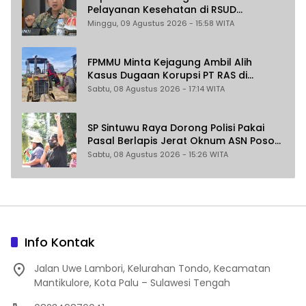
Pelayanan Kesehatan di RSUD
Morowali
Minggu, 09 Agustus 2026 - 15:58 WITA
FPMMU Minta Kejagung Ambil Alih
Kasus Dugaan Korupsi PT RAS di
Morowali Utara
Sabtu, 08 Agustus 2026 - 17:14 WITA
SP Sintuwu Raya Dorong Polisi Pakai
Pasal Berlapis Jerat Oknum ASN Poso
Terlibat Dugaan Pelecehan Seksual
Sabtu, 08 Agustus 2026 - 15:26 WITA
Kakak Beradik
Info Kontak
Jalan Uwe Lambori, Kelurahan Tondo, Kecamatan
Mantikulore, Kota Palu – Sulawesi Tengah