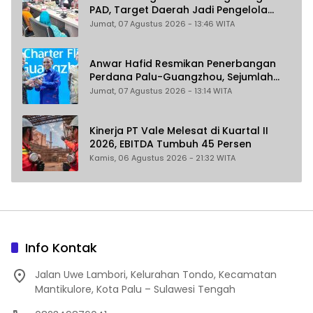
PAD, Target Daerah Jadi Pengelola
Sekaligus Penghasil
Jumat, 07 Agustus 2026 - 13:46 WITA
Anwar Hafid Resmikan Penerbangan
Perdana Palu-Guangzhou, Sejumlah
Maskapai Jajaki Rute Malaysia dan
Jumat, 07 Agustus 2026 - 13:14 WITA
India
Kinerja PT Vale Melesat di Kuartal II
2026, EBITDA Tumbuh 45 Persen
Kamis, 06 Agustus 2026 - 21:32 WITA
Info Kontak
Jalan Uwe Lambori, Kelurahan Tondo, Kecamatan
Mantikulore, Kota Palu – Sulawesi Tengah