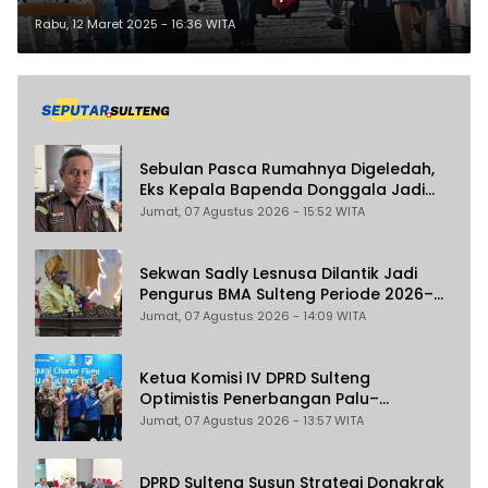
Syaratnya Disini
Rabu, 12 Maret 2025 - 16:36 WITA
Sebulan Pasca Rumahnya Digeledah,
Eks Kepala Bapenda Donggala Jadi
Tersangka Dugaan Korupsi
Jumat, 07 Agustus 2026 - 15:52 WITA
Pemungutan Pajak Pertambangan
Sekwan Sadly Lesnusa Dilantik Jadi
Pengurus BMA Sulteng Periode 2026–
2031
Jumat, 07 Agustus 2026 - 14:09 WITA
Ketua Komisi IV DPRD Sulteng
Optimistis Penerbangan Palu–
Guangzhou Dongkrak Ekspor dan
Jumat, 07 Agustus 2026 - 13:57 WITA
Pariwisata
DPRD Sulteng Susun Strategi Dongkrak