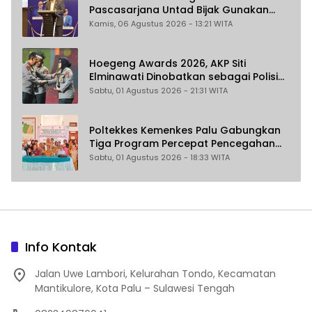
Pascasarjana Untad Bijak Gunakan
Akal Imitasi
Kamis, 06 Agustus 2026 - 13:21 WITA
Hoegeng Awards 2026, AKP Siti
Elminawati Dinobatkan sebagai Polisi
Pelindung Perempuan dan Anak
Sabtu, 01 Agustus 2026 - 21:31 WITA
Poltekkes Kemenkes Palu Gabungkan
Tiga Program Percepat Pencegahan
Stunting di Donggala
Sabtu, 01 Agustus 2026 - 18:33 WITA
Info Kontak
Jalan Uwe Lambori, Kelurahan Tondo, Kecamatan
Mantikulore, Kota Palu – Sulawesi Tengah