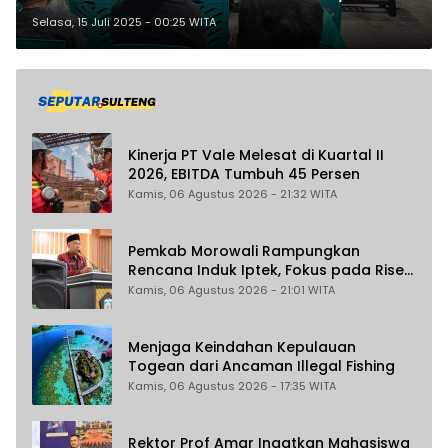
Warga Mengeluh Soal Bantuan
Selasa, 15 Juli 2025 - 00:25 WITA
UMKM dan Transportasi ke
Festival Danau Lindu 2025
Kinerja PT Vale Melesat di Kuartal II
2026, EBITDA Tumbuh 45 Persen
Kamis, 06 Agustus 2026 - 21:32 WITA
Pemkab Morowali Rampungkan
Rencana Induk Iptek, Fokus pada Riset
dan Inovasi Daerah
Kamis, 06 Agustus 2026 - 21:01 WITA
Menjaga Keindahan Kepulauan
Togean dari Ancaman Illegal Fishing
Kamis, 06 Agustus 2026 - 17:35 WITA
Rektor Prof Amar Ingatkan Mahasiswa