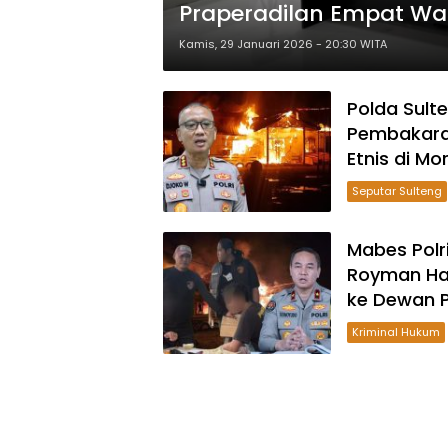
Praperadilan Empat Wa
Kamis, 29 Januari 2026 - 20:30 WITA
Polda Sult
Pembakaran
Etnis di Mo
Seputar Sulteng
Mabes Polr
Royman Ham
ke Dewan 
Kriminal Hukum