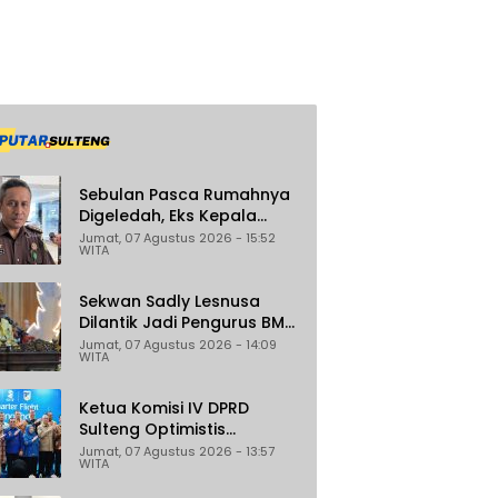
Sebulan Pasca Rumahnya
Digeledah, Eks Kepala
Bapenda Donggala Jadi
Jumat, 07 Agustus 2026 - 15:52
WITA
Tersangka Dugaan
Korupsi Pemungutan Pajak
Pertambangan
Sekwan Sadly Lesnusa
Dilantik Jadi Pengurus BMA
Sulteng Periode 2026–2031
Jumat, 07 Agustus 2026 - 14:09
WITA
Ketua Komisi IV DPRD
Sulteng Optimistis
Penerbangan Palu–
Jumat, 07 Agustus 2026 - 13:57
WITA
Guangzhou Dongkrak
Ekspor dan Pariwisata