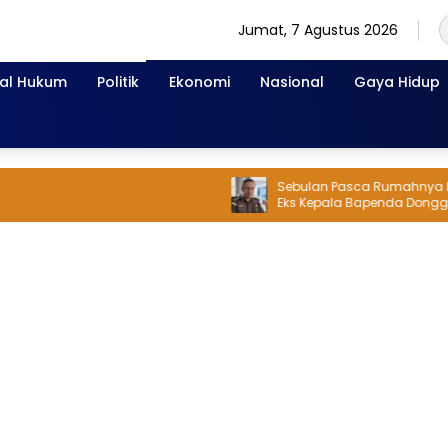
Jumat, 7 Agustus 2026
nal Hukum
Politik
Ekonomi
Nasional
Gaya Hidup
Sebulan Pasca Rumahnya Digeled
Eks Kepala Bapenda Donggala Ja
Tersangka Dugaan Korupsi Pemu
Pajak Pertambangan