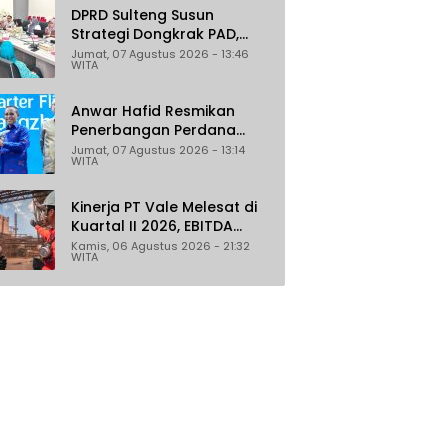
DPRD Sulteng Susun
Strategi Dongkrak PAD,
Target Daerah Jadi
Jumat, 07 Agustus 2026 - 13:46
WITA
Pengelola Sekaligus
Penghasil
Anwar Hafid Resmikan
Penerbangan Perdana
Palu-Guangzhou, Sejumlah
Jumat, 07 Agustus 2026 - 13:14
WITA
Maskapai Jajaki Rute
Malaysia dan India
Kinerja PT Vale Melesat di
Kuartal II 2026, EBITDA
Tumbuh 45 Persen
Kamis, 06 Agustus 2026 - 21:32
WITA