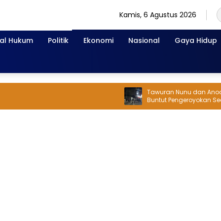
Kamis, 6 Agustus 2026
nal Hukum
Politik
Ekonomi
Nasional
Gaya Hidup
Tawuran Nunu dan Anoa Kembali 
Buntut Pengeroyokan Security, 
Warga Dilempar Bom Molotov