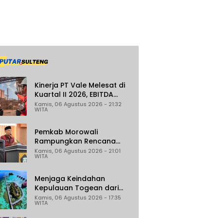
Kinerja PT Vale Melesat di
Kuartal II 2026, EBITDA
Tumbuh 45 Persen
Kamis, 06 Agustus 2026 - 21:32
WITA
Pemkab Morowali
Rampungkan Rencana
Induk Iptek, Fokus pada
Kamis, 06 Agustus 2026 - 21:01
WITA
Riset dan Inovasi Daerah
Menjaga Keindahan
Kepulauan Togean dari
Ancaman Illegal Fishing
Kamis, 06 Agustus 2026 - 17:35
WITA