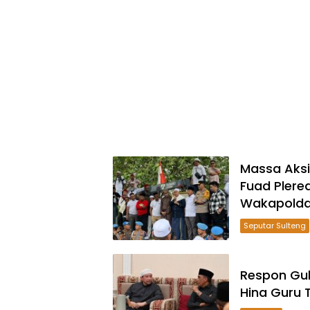
Massa Aksi
Fuad Plere
Wakapolda 
Seputar Sulteng
Respon Gub
Hina Guru 