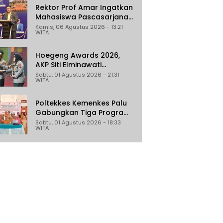
Rektor Prof Amar Ingatkan
Mahasiswa Pascasarjana
Untad Bijak Gunakan Akal
Kamis, 06 Agustus 2026 - 13:21
WITA
Imitasi
Hoegeng Awards 2026,
AKP Siti Elminawati
Dinobatkan sebagai Polisi
Sabtu, 01 Agustus 2026 - 21:31
WITA
Pelindung Perempuan dan
Anak
Poltekkes Kemenkes Palu
Gabungkan Tiga Program
Percepat Pencegahan
Sabtu, 01 Agustus 2026 - 18:33
WITA
Stunting di Donggala