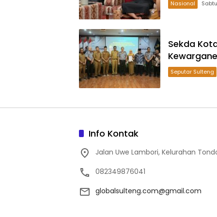
Nasional
Sekda Kota
Kewarganeg
Seputar Sulteng
Info Kontak
Jalan Uwe Lambori, Kelurahan Tond
082349876041
globalsulteng.com@gmail.com