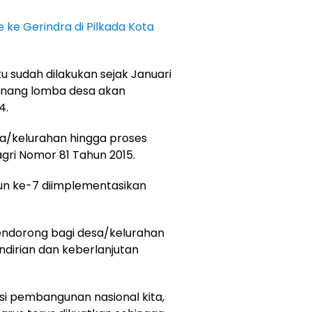
 ke Gerindra di Pilkada Kota
tu sudah dilakukan sejak Januari
enang lomba desa akan
4.
sa/kelurahan hingga proses
gri Nomor 81 Tahun 2015.
hun ke-7 diimplementasikan
endorong bagi desa/kelurahan
dirian dan keberlanjutan
i pembangunan nasional kita,