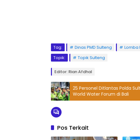
Tag:
Dinas PMD Sulteng
Lomba 
Topik:
Topik Sulteng
Editor: Rian Afdhal
25 Personel Ditlantas Polda 
World Water Forum di Bali
Pos Terkait