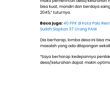
maka pemerintah desa/kelurahan ha
bisa kuat, mandiri dan berdaya sai
2045,” tuturnya.
Baca juga:
40 PPK di Kota Palu Resm
Sudah Siapkan 37 Orang PAW
Dia berharap, lomba desa ini bisa m
masalah yang ada dilapangan sekalig
“Saya berharap kedepannya penila
desa/kelurahan dapat makin optimal 