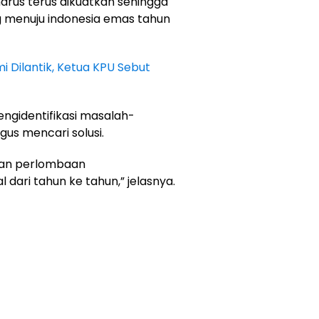
rus terus dikuatkan sehingga
ng menuju indonesia emas tahun
i Dilantik, Ketua KPU Sebut
engidentifikasi masalah-
us mencari solusi.
ian perlombaan
dari tahun ke tahun,” jelasnya.