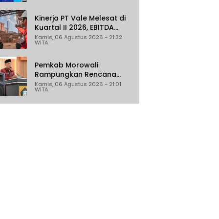
Malaysia dan India
Kinerja PT Vale Melesat di
Kuartal II 2026, EBITDA
Tumbuh 45 Persen
Kamis, 06 Agustus 2026 - 21:32
WITA
Pemkab Morowali
Rampungkan Rencana
Induk Iptek, Fokus pada
Kamis, 06 Agustus 2026 - 21:01
WITA
Riset dan Inovasi Daerah