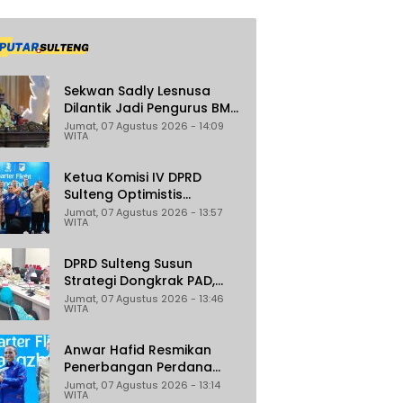
Sekwan Sadly Lesnusa
Dilantik Jadi Pengurus BMA
Sulteng Periode 2026–2031
Jumat, 07 Agustus 2026 - 14:09
WITA
Ketua Komisi IV DPRD
Sulteng Optimistis
Penerbangan Palu–
Jumat, 07 Agustus 2026 - 13:57
WITA
Guangzhou Dongkrak
Ekspor dan Pariwisata
DPRD Sulteng Susun
Strategi Dongkrak PAD,
Target Daerah Jadi
Jumat, 07 Agustus 2026 - 13:46
WITA
Pengelola Sekaligus
Penghasil
Anwar Hafid Resmikan
Penerbangan Perdana
Palu-Guangzhou, Sejumlah
Jumat, 07 Agustus 2026 - 13:14
WITA
Maskapai Jajaki Rute