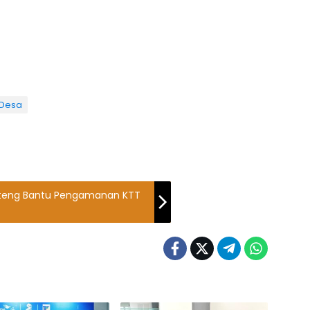
Desa
Sulteng Bantu Pengamanan KTT