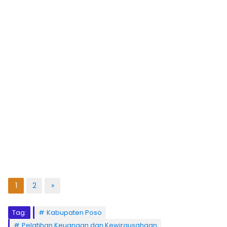
1
2
»
Tag:
Kabupaten Poso
Pelatihan Keuangan dan Kewirausahaan