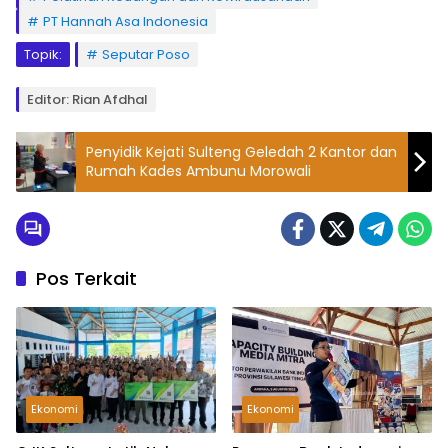
PT Hannah Asa Indonesia
Topik:
Seputar Poso
Editor: Rian Afdhal
Penyidik Kejati Sulteng Geledah 2 Kantor dan
Rumah Kades Ambunu Morowali
Pos Terkait
Ekonomi
Ekonomi