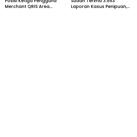
Posisi Ketiga Pengguna
Sudah Terima 3.553
Merchant QRIS Area
Laporan Kasus Penipuan,
Sulampua
Kerugian Terbesar di Balut
Capai Rp20,40 Miliar