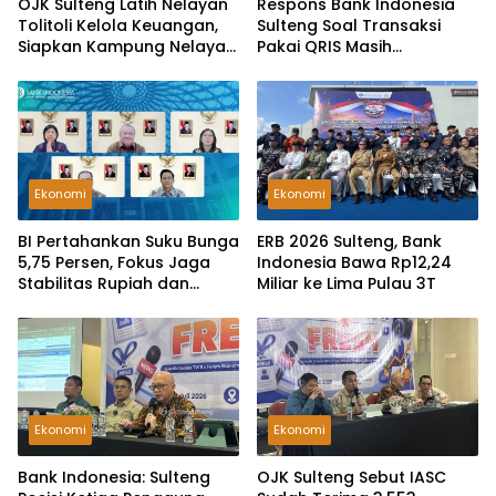
OJK Sulteng Latih Nelayan
Respons Bank Indonesia
Tolitoli Kelola Keuangan,
Sulteng Soal Transaksi
Siapkan Kampung Nelayan
Pakai QRIS Masih
Merah Putih
Dikenakan Biaya Admin
Ekonomi
Ekonomi
BI Pertahankan Suku Bunga
ERB 2026 Sulteng, Bank
5,75 Persen, Fokus Jaga
Indonesia Bawa Rp12,24
Stabilitas Rupiah dan
Miliar ke Lima Pulau 3T
Ekonomi
Ekonomi
Ekonomi
Bank Indonesia: Sulteng
OJK Sulteng Sebut IASC