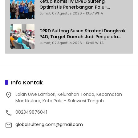
Ketua Komisi IV DPRD Sulteng
Optimistis Penerbangan Palu–
Guangzhou Dongkrak Ekspor dan
Jumat, 07 Agustus 2026 - 13:57 WITA
Pariwisata
DPRD Sulteng Susun Strategi Dongkrak
PAD, Target Daerah Jadi Pengelola
Sekaligus Penghasil
Jumat, 07 Agustus 2026 - 13:46 WITA
Info Kontak
Jalan Uwe Lambori, Kelurahan Tondo, Kecamatan
Mantikulore, Kota Palu – Sulawesi Tengah
082349876041
globalsulteng.com@gmail.com