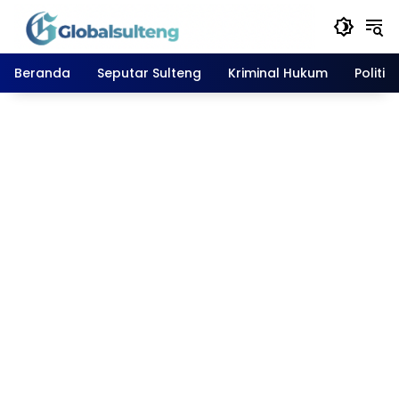
Langsung
ke
konten
Beranda
Seputar Sulteng
Kriminal Hukum
Politik