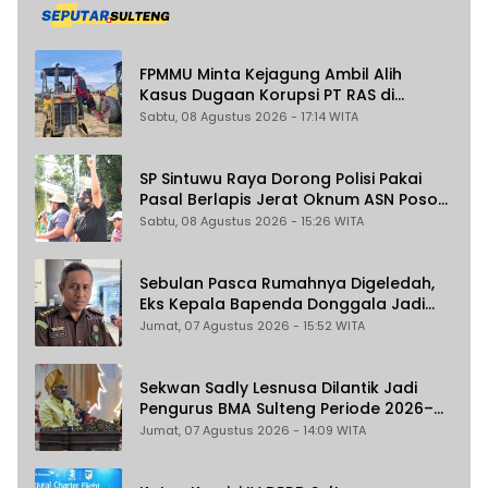
FPMMU Minta Kejagung Ambil Alih
Kasus Dugaan Korupsi PT RAS di
Morowali Utara
Sabtu, 08 Agustus 2026 - 17:14 WITA
SP Sintuwu Raya Dorong Polisi Pakai
Pasal Berlapis Jerat Oknum ASN Poso
Terlibat Dugaan Pelecehan Seksual
Sabtu, 08 Agustus 2026 - 15:26 WITA
Kakak Beradik
Sebulan Pasca Rumahnya Digeledah,
Eks Kepala Bapenda Donggala Jadi
Tersangka Dugaan Korupsi
Jumat, 07 Agustus 2026 - 15:52 WITA
Pemungutan Pajak Pertambangan
Sekwan Sadly Lesnusa Dilantik Jadi
Pengurus BMA Sulteng Periode 2026–
2031
Jumat, 07 Agustus 2026 - 14:09 WITA